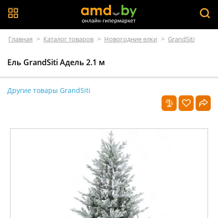
Главная
>
Каталог товаров
>
Новогодние елки
>
GrandSiti
Ель GrandSiti Адель 2.1 м
Другие товары GrandSiti