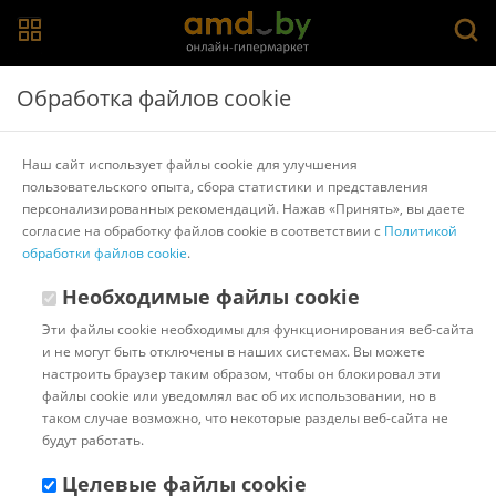
Главная
>
Каталог товаров
>
Ноутбуки
Обработка файлов cookie
Ноутбуки с подсветкой клавиатуры
Наш сайт использует файлы cookie для улучшения
пользовательского опыта, сбора статистики и представления
Chuwi
Игровые (геймерские)
Machcreator
IRBIS
Honor
персонализированных рекомендаций. Нажав «Принять», вы даете
Colorful
Трансформер
Бюджетные
13 дюймов
согласие на обработку файлов cookie в соответствии с
Политикой
14 дюймов
15.6 дюйма
17.3 дюйма
Ультрабуки
Acer
обработки файлов cookie
.
Показать/скрыть все
Необходимые файлы cookie
Популярные
Сортировать:
Эти файлы cookie необходимы для функционирования веб-сайта
и не могут быть отключены в наших системах. Вы можете
Код:
839341
В наличии
настроить браузер таким образом, чтобы он блокировал эти
Ноутбук Apple Macbook Air
файлы cookie или уведомлял вас об их использовании, но в
13" M1 2020 MGN63
таком случае возможно, что некоторые разделы веб-сайта не
будут работать.
Целевые файлы cookie
Доставка в г.Минск 07 августа