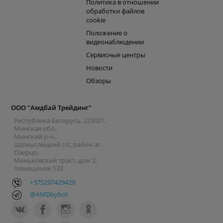
Политика в отношении
обработки файлов
cookie
Положение о
видеонаблюдении
Сервисные центры
Новости
Обзоры
ООО "Амдбай Трейдинг"
Республика Беларусь, 223021,
Минская обл.,
Минский р-н.,
Щомыслицкий с/с, район аг.
Озерцо,
Меньковский тракт, дом 2,
помещение 533
+375297429429
@AMDbybot