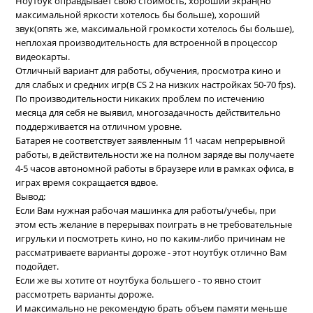
Ноутбук оправдывает свою стоимость, хороший экран(но
максимальной яркости хотелось бы больше), хороший
звук(опять же, максимальной громкости хотелось бы больше),
неплохая производительность для встроенной в процессор
видеокарты.
Отличный вариант для работы, обучения, просмотра кино и
для слабых и средних игр(в CS 2 на низких настройках 50-70 fps).
По производительности никаких проблем по истечению
месяца для себя не выявил, многозадачность действительно
поддерживается на отличном уровне.
Батарея не соответствует заявленным 11 часам непрерывной
работы, в действительности же на полном заряде вы получаете
4-5 часов автономной работы в браузере или в рамках офиса, в
играх время сокращается вдвое.
Вывод:
Если Вам нужная рабочая машинка для работы/учебы, при
этом есть желание в перерывах поиграть в не требовательные
игрульки и посмотреть кино, но по каким-либо причинам не
рассматриваете варианты дороже - этот ноутбук отлично Вам
подойдет.
Если же вы хотите от ноутбука большего - то явно стоит
рассмотреть варианты дороже.
И максимально не рекомендую брать объем памяти меньше