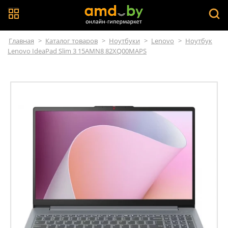
Главная
>
Каталог товаров
>
Ноутбуки
>
Lenovo
>
Ноутбук
Lenovo IdeaPad Slim 3 15AMN8 82XQ00MAPS