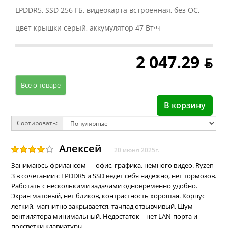
LPDDR5, SSD 256 ГБ, видеокарта встроенная, без ОС,
цвет крышки серый, аккумулятор 47 Вт·ч
2 047.29 ƃ
Все о товаре
В корзину
Сортировать:
Алексей
20 июня 2025г.
Занимаюсь фрилансом — офис, графика, немного видео. Ryzen
3 в сочетании с LPDDR5 и SSD ведёт себя надёжно, нет тормозов.
Работать с несколькими задачами одновременно удобно.
Экран матовый, нет бликов, контрастность хорошая. Корпус
легкий, магнитно закрывается, тачпад отзывчивый. Шум
вентилятора минимальный. Недостаток – нет LAN-порта и
подсветки клавиатуры.