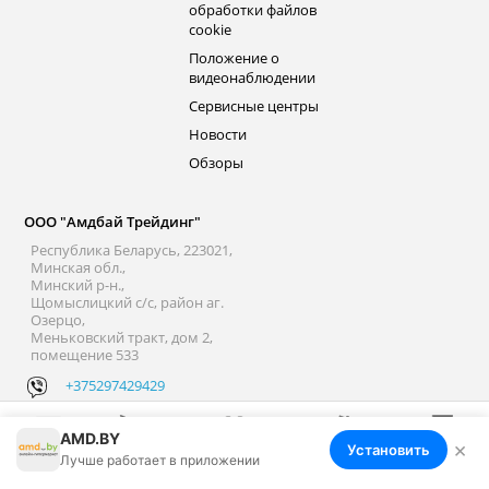
обработки файлов
cookie
Положение о
видеонаблюдении
Сервисные центры
Новости
Обзоры
ООО "Амдбай Трейдинг"
Республика Беларусь, 223021,
Минская обл.,
Минский р-н.,
Щомыслицкий с/с, район аг.
Озерцо,
Меньковский тракт, дом 2,
помещение 533
+375297429429
@AMDbybot
AMD.BY
×
Установить
Меню
Корзина
Избранное
Сравнение
Войти
Лучше работает в приложении