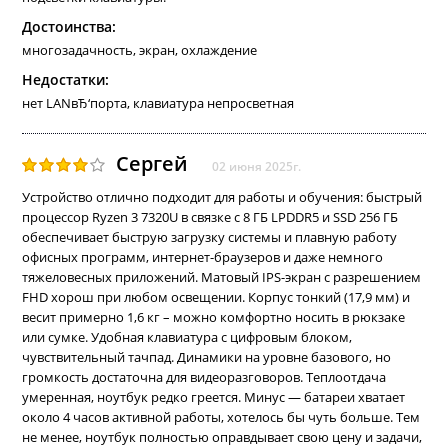
Достоинства:
многозадачность, экран, охлаждение
Недостатки:
нет LANвЂ‘порта, клавиатура непросветная
Сергей
02 июня 2025г.
Устройство отлично подходит для работы и обучения: быстрый
процессор Ryzen 3 7320U в связке с 8 ГБ LPDDR5 и SSD 256 ГБ
обеспечивает быструю загрузку системы и плавную работу
офисных программ, интернет-браузеров и даже немного
тяжеловесных приложений. Матовый IPS-экран с разрешением
FHD хорош при любом освещении. Корпус тонкий (17,9 мм) и
весит примерно 1,6 кг – можно комфортно носить в рюкзаке
или сумке. Удобная клавиатура с цифровым блоком,
чувствительный тачпад. Динамики на уровне базового, но
громкость достаточна для видеоразговоров. Теплоотдача
умеренная, ноутбук редко греется. Минус — батареи хватает
около 4 часов активной работы, хотелось бы чуть больше. Тем
не менее, ноутбук полностью оправдывает свою цену и задачи,