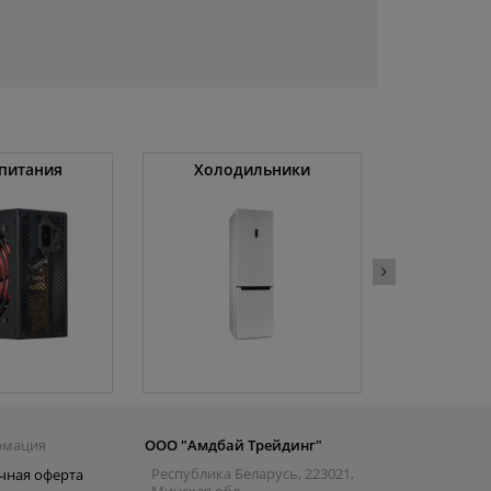
питания
Холодильники
Беспро
портатив
рмация
ООО "Амдбай Трейдинг"
Республика Беларусь, 223021,
чная оферта