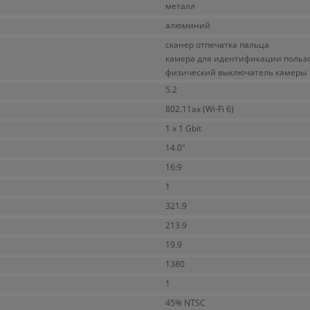
металл
алюминий
сканер отпечатка пальца
камера для идентификации польз
физический выключатель камеры
5.2
802.11ax (Wi-Fi 6)
1 x 1 Gbit
14.0"
16:9
1
321.9
213.9
19.9
1380
1
45% NTSC