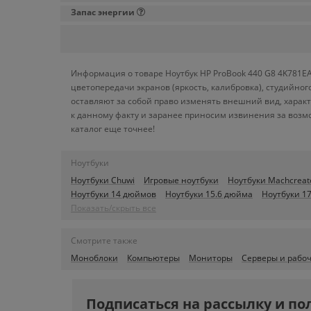
Запас энергии
Информация о товаре Ноутбук HP ProBook 440 G8 4K781EA
цветопередачи экранов (яркость, калибровка), студийн
оставляют за собой право изменять внешний вид, харак
к данному факту и заранее приносим извинения за возм
каталог еще точнее!
Ноутбуки
Ноутбуки Chuwi
Игровые ноутбуки
Ноутбуки Machcreat
Ноутбуки 14 дюймов
Ноутбуки 15.6 дюйма
Ноутбуки 1
Показать/скрыть все
Смотрите также
Моноблоки
Компьютеры
Мониторы
Серверы и рабо
Подписаться на рассылку и по