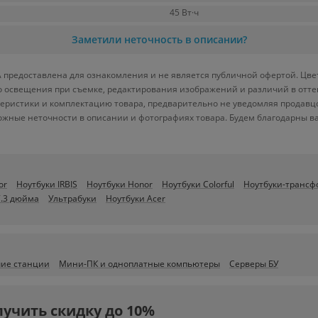
45 Вт·ч
Заметили неточность в описании?
 предоставлена для ознакомления и не является публичной офертой. Цвет
ого освещения при съемке, редактирования изображений и различий в отт
теристики и комплектацию товара, предварительно не уведомляя продавц
ожные неточности в описании и фотографиях товара. Будем благодарны в
or
Ноутбуки IRBIS
Ноутбуки Honor
Ноутбуки Colorful
Ноутбуки-транс
7.3 дюйма
Ультрабуки
Ноутбуки Acer
чие станции
Мини-ПК и одноплатные компьютеры
Серверы БУ
лучить скидку до 10%