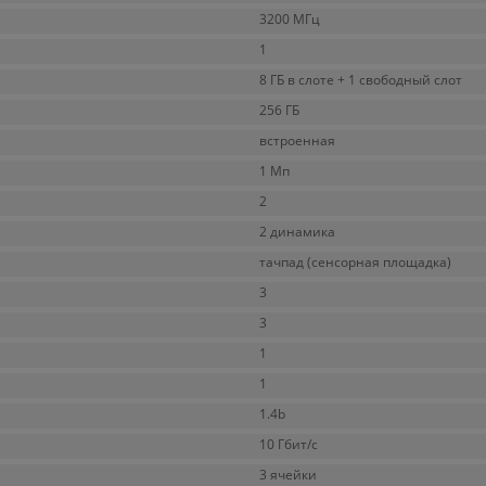
3200 МГц
1
8 ГБ в слоте + 1 свободный слот
256 ГБ
встроенная
1 Мп
2
2 динамика
тачпад (сенсорная площадка)
3
3
1
1
1.4b
10 Гбит/с
3 ячейки