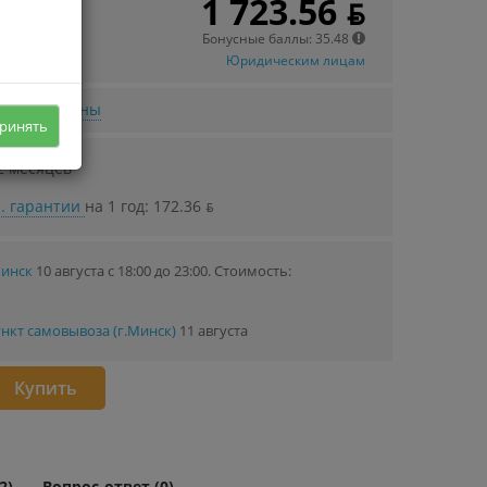
1 723.56 ƃ
 в кредит
.02 ƃ/мec.
Бонусные баллы: 35.48
Юридическим лицам
нижении цены
ринять
2 месяцев
. гарантии
на 1 год: 172.36 ƃ
Минск
10 августа с 18:00 до 23:00.
Стоимость:
нкт самовывоза (г.Минск)
11 августа
Купить
2)
Вопрос-ответ (0)