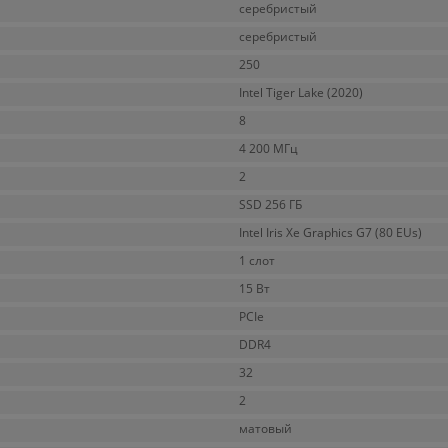
серебристый
серебристый
250
Intel Tiger Lake (2020)
8
4 200 МГц
2
SSD 256 ГБ
Intel Iris Xe Graphics G7 (80 EUs)
1 слот
15 Вт
PCIe
DDR4
32
2
матовый