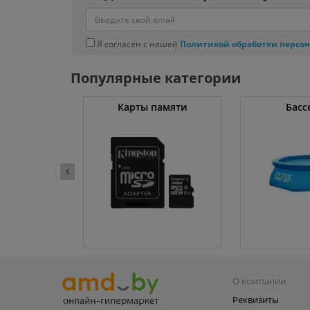
Я согласен с нашей
Политикой обработки персо
Популярные категории
ссоры
Карты памяти
Басс
О компании
Реквизиты