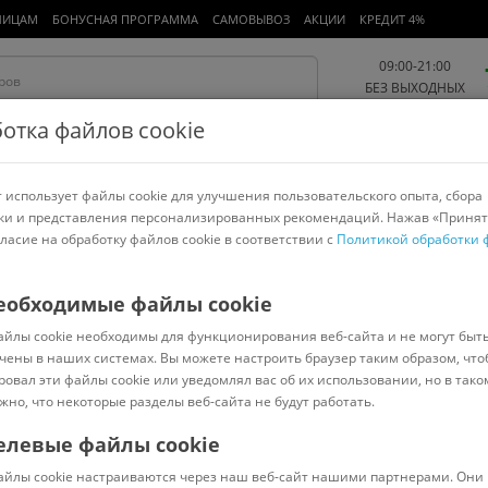
ЛИЦАМ
БОНУСНАЯ ПРОГРАММА
САМОВЫВОЗ
АКЦИИ
КРЕДИТ 4%
09:00-21:00
БЕЗ ВЫХОДНЫХ
отка файлов cookie
 использует файлы cookie для улучшения пользовательского опыта, сбора
Работа и офис
Авто и мото
Детям и мамам
Красота и
спорт
ки и представления персонализированных рекомендаций. Нажав «Принят
гласие на обработку файлов cookie в соответствии с
Политикой обработки 
арнитуры
Ноутбуки
Пылесосы
Роботы-пылесосы
Телевизоры
еобходимые файлы cookie
айлы cookie необходимы для функционирования веб-сайта и не могут быт
чены в наших системах. Вы можете настроить браузер таким образом, что
ровал эти файлы cookie или уведомлял вас об их использовании, но в тако
жно, что некоторые разделы веб-сайта не будут работать.
елевые файлы cookie
В наличии
(
2
)
айлы cookie настраиваются через наш веб-сайт нашими партнерами. Они 
Код: 2867749