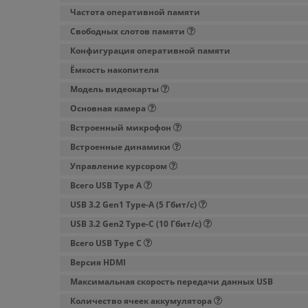
Частота оперативной памяти
Свободных слотов памяти
Конфигурация оперативной памяти
Ёмкость накопителя
Модель видеокарты
Основная камера
Встроенный микрофон
Встроенные динамики
Управление курсором
Всего USB Type A
USB 3.2 Gen1 Type-A (5 Гбит/с)
USB 3.2 Gen2 Type-C (10 Гбит/с)
Всего USB Type C
Версия HDMI
Максимальная скорость передачи данных USB
Количество ячеек аккумулятора