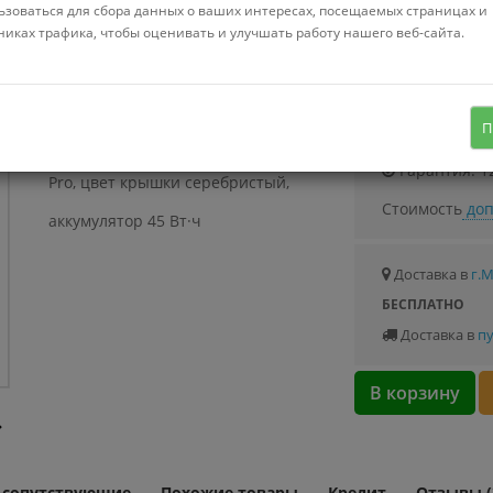
Можно купить
ьзоваться для сбора данных о ваших интересах, посещаемых страницах и
Стоимость от 27
никах трафика, чтобы оценивать и улучшать работу нашего веб-сайта.
14.0" 1920 x 1080, IPS, 60 Гц, Intel Core
i5 1135G7, 8 ГБ DDR4, SSD 256 ГБ,
Узнать о с
П
видеокарта встроенная, Windows 10
Гарантия: 1
Pro, цвет крышки серебристый,
Стоимость
доп
аккумулятор 45 Вт·ч
Доставка в
г.
БЕСПЛАТНО
Доставка в
пу
В корзину
и сопутствующие
Похожие товары
Кредит
Отзывы (