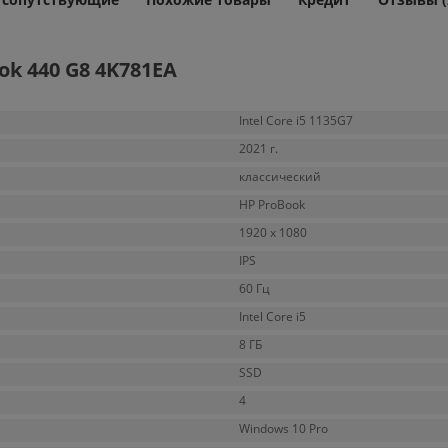
k 440 G8 4K781EA
Intel Core i5 1135G7
2021 г.
классический
HP ProBook
1920 x 1080
IPS
60 Гц
Intel Core i5
8 ГБ
SSD
4
Windows 10 Pro