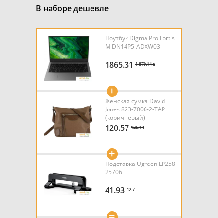
В наборе дешевле
Ноутбук Digma Pro Fortis
M DN14P5-ADXW03
1865.31
1 879.14 ƃ
+
Женская сумка David
Jones 823-7006-2-TAP
(коричневый)
120.57
125.14
+
Подставка Ugreen LP258
25706
41.93
42.7
=