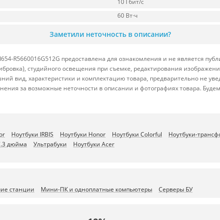
10 Гбит/с
60 Вт·ч
Заметили неточность в описании?
WI654-R5660016G512G предоставлена для ознакомления и не является публ
либровка), студийного освещения при съемке, редактирования изображени
ний вид, характеристики и комплектацию товара, предварительно не уве
нения за возможные неточности в описании и фотографиях товара. Будем
or
Ноутбуки IRBIS
Ноутбуки Honor
Ноутбуки Colorful
Ноутбуки-транс
7.3 дюйма
Ультрабуки
Ноутбуки Acer
чие станции
Мини-ПК и одноплатные компьютеры
Серверы БУ