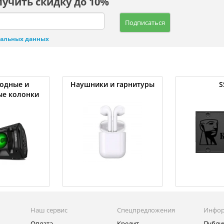
лучить скидку до 10%
Подписаться
нальных данных
одные и
Наушники и гарнитуры
S
ые колонки
Наш сервис
Спецпредложения
Инфо
Оплата
Кредит
Публи