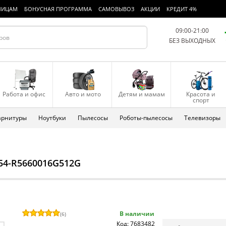
ЛИЦАМ
БОНУСНАЯ ПРОГРАММА
САМОВЫВОЗ
АКЦИИ
КРЕДИТ 4%
09:00-21:00
БЕЗ ВЫХОДНЫХ
Работа и офис
Авто и мото
Детям и мамам
Красота и
спорт
арнитуры
Ноутбуки
Пылесосы
Роботы-пылесосы
Телевизоры
654-R5660016G512G
В наличии
(
6
)
Код: 7683482