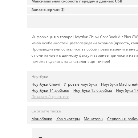
Максимальная скорость передачи данных USB
Запас энергии
Информация о товаре Ноутбук Chuwi CoreBook Air Plus C
из-за особенностей цветопередачи экранов (яркость, ка
Производители оставляют за собой право изменять внеш
с пониманием к данному факту и заранее приносим изви
поможет сделать наш каталог еще точнее!
Ноутбуки
Ноутбуки Chuwi
Игровые ноутбуки
Ноутбуки Machcreat
Ноутбуки 14 дюймов
Ноутбуки 15.6 дюйма
Ноутбуки 1
Показать/скрыть все
Смотрите также
Моноблоки
Компьютеры
Мониторы
Серверы и рабо