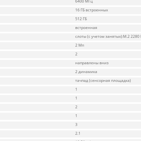
6400 МГц
16 ГБ встроенных
512 ГБ
встроенная
слоты (с учетом занятых):M.2 2280 
2 Мп
2
направлены вниз
2 динамика
тачпад (сенсорная площадка)
1
1
2
1
3
2.1