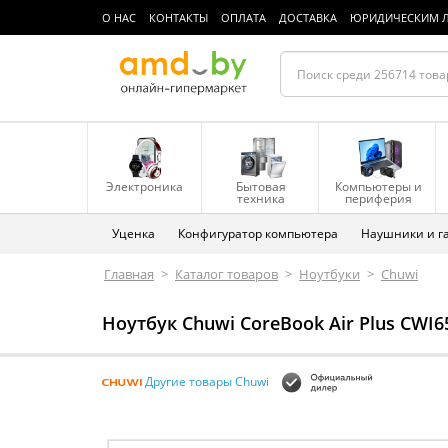
О НАС
КОНТАКТЫ
ОПЛАТА
ДОСТАВКА
ЮРИДИЧЕСКИМ 
Электроника
Бытовая
Компьютеры и
техника
периферия
Уценка
Конфигуратор компьютера
Наушники и г
Главная
>
Каталог товаров
>
Ноутбуки
>
Chuwi
Ноутбук Chuwi CoreBook Air Plus CWI
Другие товары Chuwi