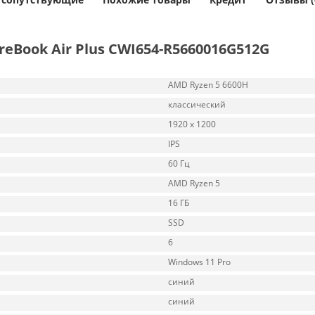
eBook Air Plus CWI654-R5660016G512G
AMD Ryzen 5 6600H
классический
1920 x 1200
IPS
60 Гц
AMD Ryzen 5
16 ГБ
SSD
6
Windows 11 Pro
синий
синий