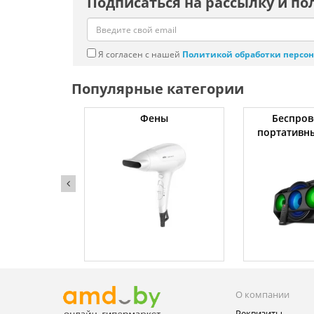
Подписаться на рассылку и по
Я согласен с нашей
Политикой обработки персо
Популярные категории
жки
Фены
Беспров
портативн
О компании
Реквизиты