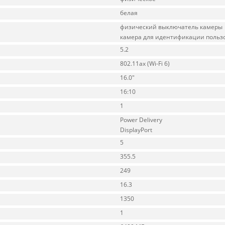
белая
физический выключатель камеры
камера для идентификации польз
5.2
802.11ax (Wi-Fi 6)
16.0"
16:10
1
Power Delivery
DisplayPort
5
355.5
249
16.3
1350
1