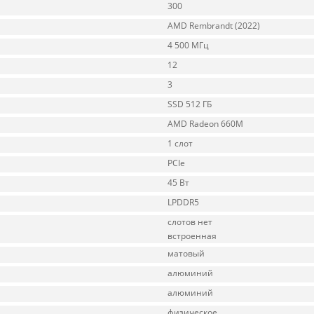
300
AMD Rembrandt (2022)
4 500 МГц
12
3
SSD 512 ГБ
AMD Radeon 660M
1 слот
PCIe
45 Вт
LPDDR5
слотов нет
встроенная
матовый
алюминий
алюминий
физическое