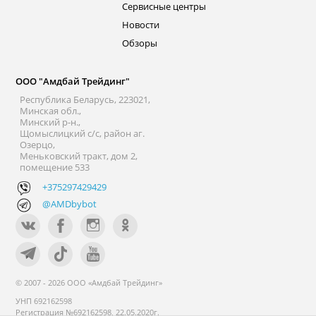
Сервисные центры
Новости
Обзоры
ООО "Амдбай Трейдинг"
Республика Беларусь, 223021,
Минская обл.,
Минский р-н.,
Щомыслицкий с/с, район аг.
Озерцо,
Меньковский тракт, дом 2,
помещение 533
+375297429429
@AMDbybot
© 2007 - 2026 ООО «Амдбай Трейдинг»
УНП 692162598
Регистрация №692162598, 22.05.2020г.