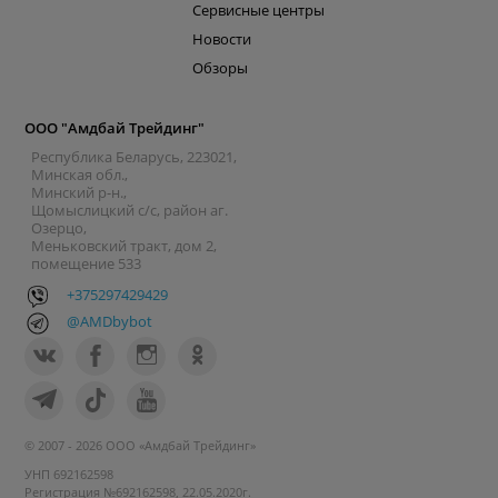
Сервисные центры
Новости
Обзоры
ООО "Амдбай Трейдинг"
Республика Беларусь, 223021,
Минская обл.,
Минский р-н.,
Щомыслицкий с/с, район аг.
Озерцо,
Меньковский тракт, дом 2,
помещение 533
+375297429429
@AMDbybot
© 2007 - 2026 ООО «Амдбай Трейдинг»
УНП 692162598
Регистрация №692162598, 22.05.2020г.