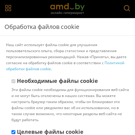
Главная
>
Каталог товаров
>
Наушники и гарнитуры
>
Обработка файлов cookie
SmartBuy
Наушники SmartBuy Prime SBE-155
Наш сайт использует файлы cookie для улучшения
пользовательского опыта, сбора статистики и представления
персонализированных рекомендаций. Нажав «Принять», вы даете
Другие товары SmartBuy
согласие на обработку файлов cookie в соответствии с
Политикой
обработки файлов cookie
.
Необходимые файлы cookie
Эти файлы cookie необходимы для функционирования веб-сайта
и не могут быть отключены в наших системах. Вы можете
настроить браузер таким образом, чтобы он блокировал эти
файлы cookie или уведомлял вас об их использовании, но в
таком случае возможно, что некоторые разделы веб-сайта не
будут работать.
Целевые файлы cookie