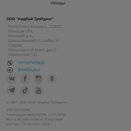
Обзоры
ООО "Амдбай Трейдинг"
Республика Беларусь, 223021,
Минская обл.,
Минский р-н.,
Щомыслицкий с/с, район аг.
Озерцо,
Меньковский тракт, дом 2,
помещение 533
+375297429429
@AMDbybot
© 2007 - 2026 ООО «Амдбай Трейдинг»
УНП 692162598
Регистрация №692162598, 22.05.2020г.
Минский райисполком. В торговом
реестре с 14 сентября 2020г.