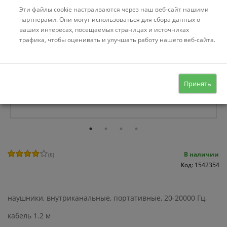
Эти файлы cookie настраиваются через наш веб-сайт нашими
партнерами. Они могут использоваться для сбора данных о
ваших интересах, посещаемых страницах и источниках
трафика, чтобы оценивать и улучшать работу нашего веб-сайта.
Принять
В наличии
(
6
)
Код: 1542354
наушники, внутриканальные, портативные, 20-20000 Гц,
кабель 1.2 м