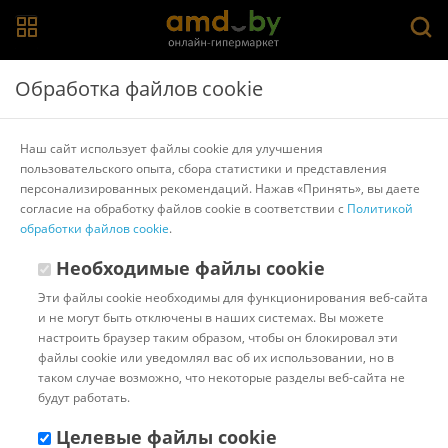
Главная
>
Каталог товаров
>
Наушники и гарнитуры
>
Partner
Обработка файлов cookie
Наушники Partner Beat [031184]
Наш сайт использует файлы cookie для улучшения
пользовательского опыта, сбора статистики и представления
Другие товары Partner
персонализированных рекомендаций. Нажав «Принять», вы даете
согласие на обработку файлов cookie в соответствии с
Политикой
обработки файлов cookie
.
Необходимые файлы cookie
Эти файлы cookie необходимы для функционирования веб-сайта
и не могут быть отключены в наших системах. Вы можете
настроить браузер таким образом, чтобы он блокировал эти
файлы cookie или уведомлял вас об их использовании, но в
таком случае возможно, что некоторые разделы веб-сайта не
будут работать.
Целевые файлы cookie