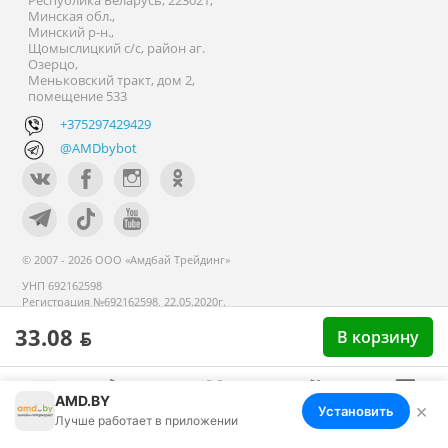
Республика Беларусь, 223021,
Минская обл.,
Минский р-н.,
Щомыслицкий с/с, район аг.
Озерцо,
Меньковский тракт, дом 2,
помещение 533
+375297429429
@AMDbybot
© 2007 - 2026 ООО «Амдбай Трейдинг»
УНП 692162598
Регистрация №692162598, 22.05.2020г.
Минский райисполком. В торговом
33.08 ƃ
В корзину
реестре с 14 сентября 2020г.
AMD.BY
×
Установить
Меню
Корзина
Избранное
Сравнение
Войти
Лучше работает в приложении
Номер телефона работников местных исполнительных и
распорядительных органов по месту государственной