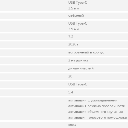
USB Type-C
3.5 мм
съёмный
USB Type-C
3.5 мм
1.2
2026 г.
встроенный в корпус
2 наушника
динамический
20
USB Type-C
5.4
активация шумоподавления
активация режима прозрачности
активация объемного звучания
активация голосового помощника
кожа