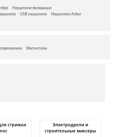
ilips
Наушники-вкладыши
наушники
USB наушники
Наушники Anker
оприемники
Магнитолы
ля стрижки
Электродрели и
Автомоби
лос
строительные миксеры