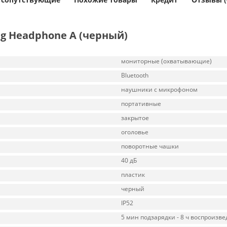
g Headphone A (черный)
мониторные (охватывающие)
Bluetooth
наушники с микрофоном
портативные
закрытое
оголовье
поворотные чашки
40 дБ
пластик
черный
IP52
5 мин подзарядки - 8 ч воспроизв