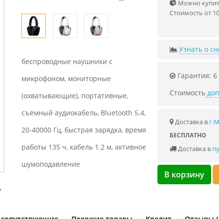
Можно купить
Стоимость от 10
Узнать о с
беспроводные наушники с
Гарантия: 6
микрофоном, мониторные
Стоимость
доп
(охватывающие), портативные,
съёмный аудиокабель, Bluetooth 5.4,
Доставка в
г.
20-40000 Гц, быстрая зарядка, время
БЕСПЛАТНО
работы 135 ч, кабель 1.2 м, активное
Доставка в
пу
шумоподавление
В корзину
и сопутствующие
Похожие товары
Кредит
Отзывы (