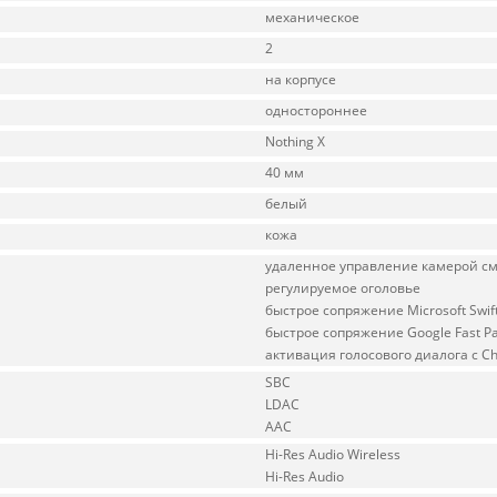
механическое
2
на корпусе
одностороннее
Nothing X
40 мм
белый
кожа
удаленное управление камерой с
регулируемое оголовье
быстрое сопряжение Microsoft Swift
быстрое сопряжение Google Fast Pa
активация голосового диалога с C
SBC
LDAC
AAC
Hi-Res Audio Wireless
Hi-Res Audio