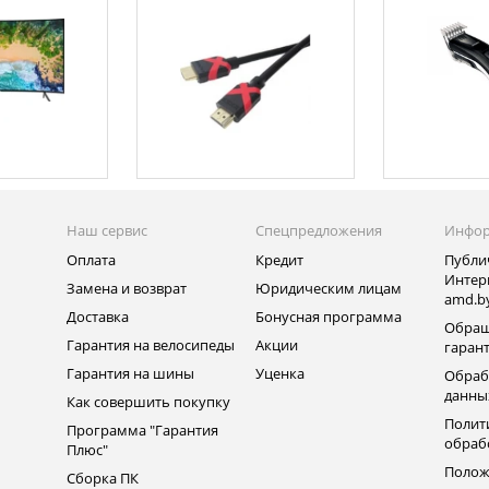
Наш сервис
Спецпредложения
Инфо
Оплата
Кредит
Публи
Интер
Замена и возврат
Юридическим лицам
amd.b
Доставка
Бонусная программа
Обращ
Гарантия на велосипеды
Акции
гаран
Гарантия на шины
Уценка
Обраб
данны
Как совершить покупку
Полит
Программа "Гарантия
обраб
Плюс"
Полож
Сборка ПК