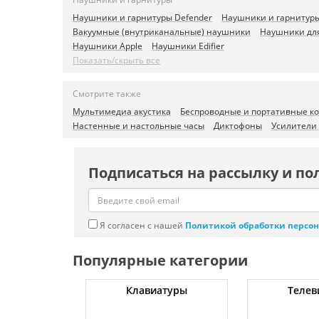
Наушники и гарнитуры Defender
Наушники и гарнитуры
Вакуумные (внутриканальные) наушники
Наушники дл
Наушники Apple
Наушники Edifier
Показать/скрыть все
Смотрите также
Мультимедиа акустика
Беспроводные и портативные к
Настенные и настольные часы
Диктофоны
Усилители
Подписаться на рассылку и по
Я согласен с нашей
Политикой обработки персо
Популярные категории
ные машины
Клавиатуры
Телев