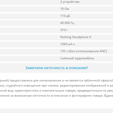
2 устройства
16 Ом
110 дБ
40 000 Гц
310 г
Nothing Headphone A
1060 мА·ч
135 ч (без использования ANC)
съёмный аудиокабель
Заметили неточность в описании?
ный) предоставлена для ознакомления и не является публичной офертой.
вка), студийного освещения при съемке, редактирования изображений и р
ний вид, характеристики и комплектацию товара, предварительно не уве
нения за возможные неточности в описании и фотографиях товара. Будем