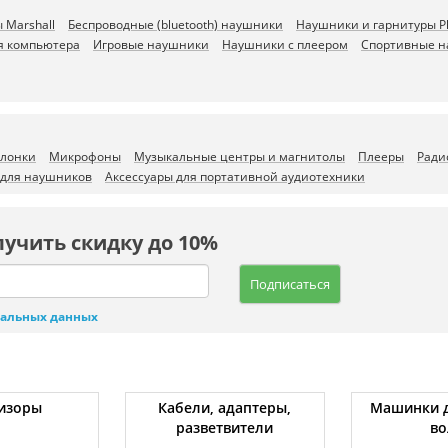
 Marshall
Беспроводные (bluetooth) наушники
Наушники и гарнитуры Ph
я компьютера
Игровые наушники
Наушники с плеером
Спортивные 
олонки
Микрофоны
Музыкальные центры и магнитолы
Плееры
Ради
 для наушников
Аксессуары для портативной аудиотехники
лучить скидку до 10%
Подписаться
нальных данных
изоры
Кабели, адаптеры,
Машинки д
разветвители
во