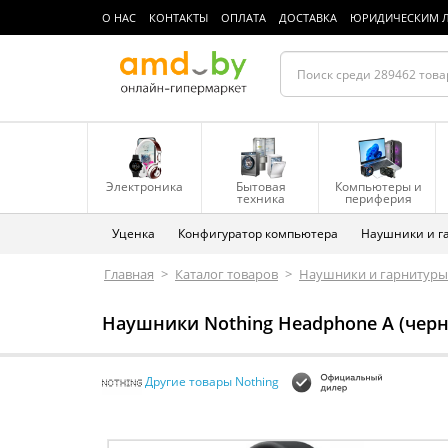
О НАС
КОНТАКТЫ
ОПЛАТА
ДОСТАВКА
ЮРИДИЧЕСКИМ 
Электроника
Бытовая
Компьютеры и
техника
периферия
Уценка
Конфигуратор компьютера
Наушники и г
Главная
>
Каталог товаров
>
Наушники и гарнитуры
Наушники Nothing Headphone A (чер
Другие товары Nothing