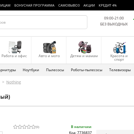
ЛИЦАМ
БОНУСНАЯ ПРОГРАММА
САМОВЫВОЗ
АКЦИИ
КРЕДИТ 4%
09:00-21:00
БЕЗ ВЫХОДНЫХ
Работа и офис
Авто и мото
Детям и мамам
Красота и
спорт
арнитуры
Ноутбуки
Пылесосы
Роботы-пылесосы
Телевизоры
>
Nothing
ный)
В наличии
(
0
)
Код: 7736837