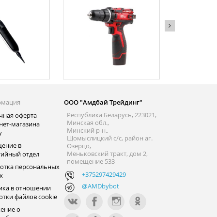
рмация
ООО "Амдбай Трейдинг"
Республика Беларусь, 223021,
чная оферта
Минская обл.,
нет-магазина
Минский р-н.,
y
Щомыслицкий с/с, район аг.
ение в
Озерцо,
Меньковский тракт, дом 2,
тийный отдел
помещение 533
отка персональных
+375297429429
х
@AMDbybot
ика в отношении
отки файлов cookie
ение о