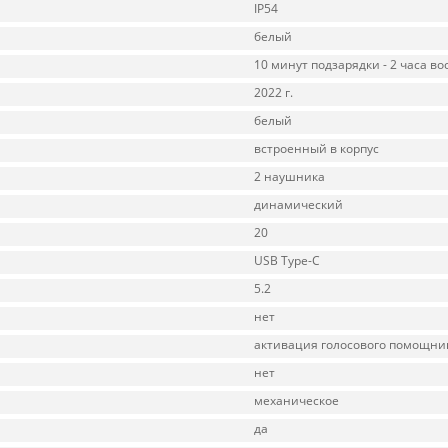
IP54
белый
10 минут подзарядки - 2 часа в
2022 г.
белый
встроенный в корпус
2 наушника
динамический
20
USB Type-C
5.2
нет
активация голосового помощни
нет
механическое
да