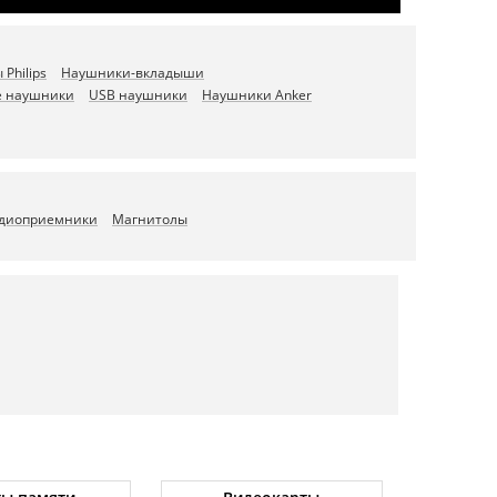
Philips
Наушники-вкладыши
е наушники
USB наушники
Наушники Anker
диоприемники
Магнитолы