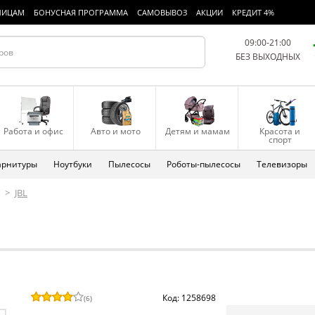
ЛИЦАМ
БОНУСНАЯ ПРОГРАММА
САМОВЫВОЗ
АКЦИИ
КРЕДИТ 4%
09:00-21:00
БЕЗ ВЫХОДНЫХ
Работа и офис
Авто и мото
Детям и мамам
Красота и
спорт
арнитуры
Ноутбуки
Пылесосы
Роботы-пылесосы
Телевизоры
>
JBL
Код: 1258698
(
6
)