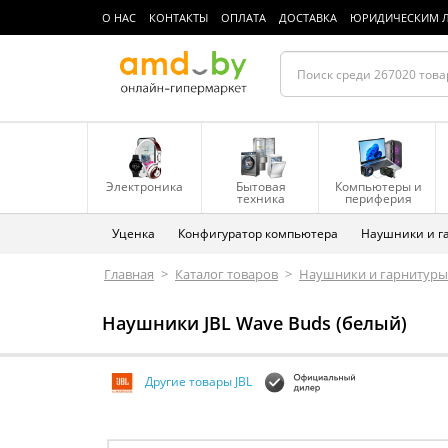
О НАС
КОНТАКТЫ
ОПЛАТА
ДОСТАВКА
ЮРИДИЧЕСКИМ 
Электроника
Бытовая
Компьютеры и
техника
периферия
Уценка
Конфигуратор компьютера
Наушники и г
Главная
>
Каталог товаров
>
Наушники и гарнитуры
Наушники JBL Wave Buds (белый)
Другие товары JBL