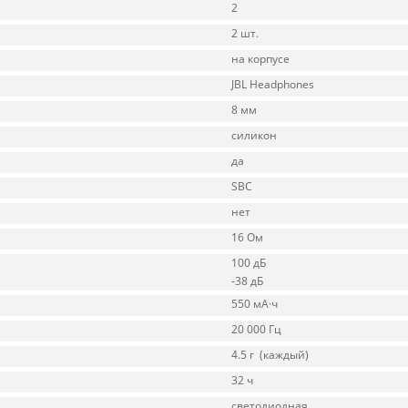
2
2 шт.
на корпусе
JBL Headphones
8 мм
силикон
да
SBC
нет
16 Ом
100 дБ
-38 дБ
550 мА·ч
20 000 Гц
4.5 г (каждый)
32 ч
светодиодная