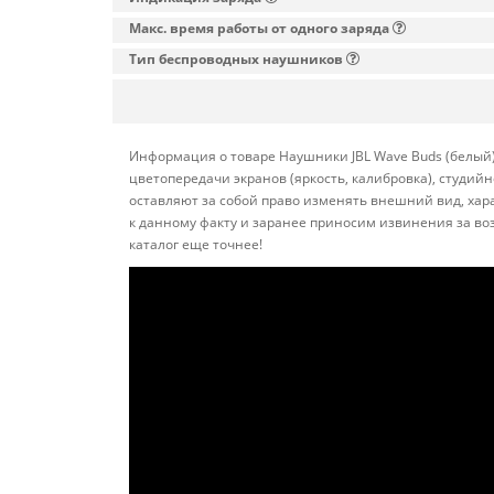
Макс. время работы от одного заряда
Тип беспроводных наушников
Информация о товаре Наушники JBL Wave Buds (белый)
цветопередачи экранов (яркость, калибровка), студи
оставляют за собой право изменять внешний вид, хар
к данному факту и заранее приносим извинения за во
каталог еще точнее!