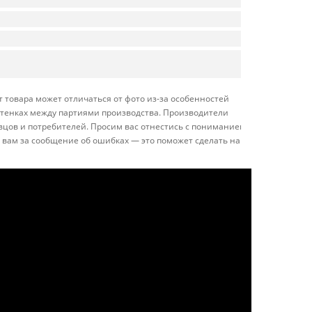
 товара может отличаться от фото из-за особенностей
оттенках между партиями производства. Производители
вцов и потребителей. Просим вас отнестись с пониманием
 вам за сообщение об ошибках — это поможет сделать наш