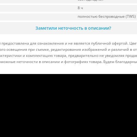
8 ч
полностью беспроводные (TWS)
Заметили неточность в описании?
 предоставлена для ознакомления и не является публичной офертой. Цвет
йного освещения при съемке, редактирования изображений и различий в 
актеристики и комплектацию товара, предварительно не уведомляя прода
зможные неточности в описании и фотографиях товара. Будем благодарны