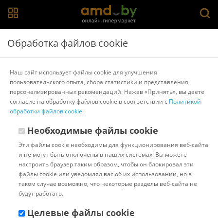
Главная
>
Каталог товаров
>
Наушники и гарнитуры
>
JBL
Обработка файлов cookie
Наушники JBL Wave Buds 2 (белый)
Наш сайт использует файлы cookie для улучшения
пользовательского опыта, сбора статистики и представления
Другие товары JBL
персонализированных рекомендаций. Нажав «Принять», вы даете
согласие на обработку файлов cookie в соответствии с
Политикой
обработки файлов cookie
.
Необходимые файлы cookie
Эти файлы cookie необходимы для функционирования веб-сайта
и не могут быть отключены в наших системах. Вы можете
настроить браузер таким образом, чтобы он блокировал эти
файлы cookie или уведомлял вас об их использовании, но в
таком случае возможно, что некоторые разделы веб-сайта не
будут работать.
Целевые файлы cookie