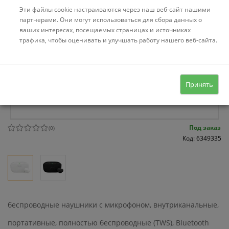
Эти файлы cookie настраиваются через наш веб-сайт нашими
партнерами. Они могут использоваться для сбора данных о
ваших интересах, посещаемых страницах и источниках
трафика, чтобы оценивать и улучшать работу нашего веб-сайта.
Принять
Под заказ
(
0
)
Код: 6349335
беспроводные наушники с микрофоном, внутриканальные,
портативные, полностью беспроводные (TWS), Bluetooth