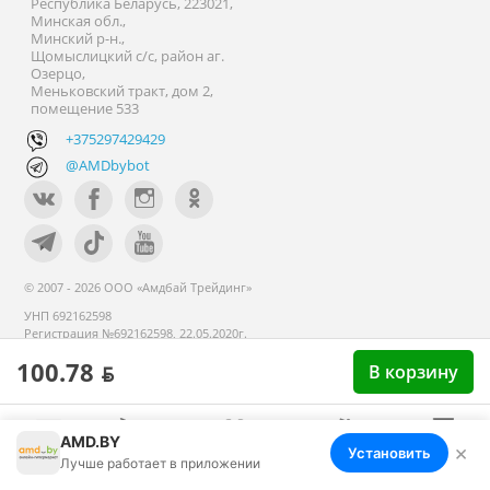
Республика Беларусь, 223021,
Минская обл.,
Минский р-н.,
Щомыслицкий с/с, район аг.
Озерцо,
Меньковский тракт, дом 2,
помещение 533
+375297429429
@AMDbybot
© 2007 - 2026 ООО «Амдбай Трейдинг»
УНП 692162598
Регистрация №692162598, 22.05.2020г.
Минский райисполком. В торговом
100.78 ƃ
В корзину
реестре с 14 сентября 2020г.
AMD.BY
×
Установить
Меню
Корзина
Избранное
Сравнение
Войти
Лучше работает в приложении
Номер телефона работников местных исполнительных и