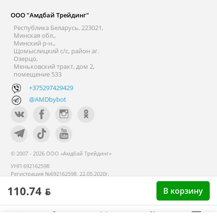
ООО "Амдбай Трейдинг"
Республика Беларусь, 223021,
Минская обл.,
Минский р-н.,
Щомыслицкий с/с, район аг.
Озерцо,
Меньковский тракт, дом 2,
помещение 533
+375297429429
@AMDbybot
© 2007 - 2026 ООО «Амдбай Трейдинг»
УНП 692162598
Регистрация №692162598, 22.05.2020г.
Минский райисполком. В торговом
110.74 ƃ
В корзину
реестре с 14 сентября 2020г.