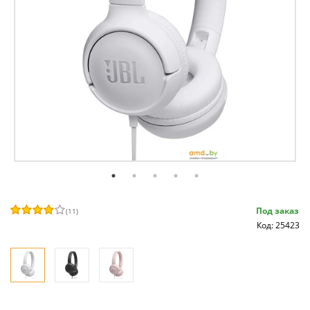
Под заказ
(
11
)
Код: 25423