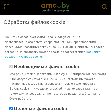
Главная
>
Каталог товаров
>
Наушники и гарнитуры
>
JBL
Обработка файлов cookie
Наушники JBL Live 770NC (черный)
Наш сайт использует файлы cookie для улучшения
пользовательского опыта, сбора статистики и представления
Другие товары JBL
персонализированных рекомендаций. Нажав «Принять», вы даете
согласие на обработку файлов cookie в соответствии с
Политикой
обработки файлов cookie
.
Необходимые файлы cookie
Эти файлы cookie необходимы для функционирования веб-сайта
и не могут быть отключены в наших системах. Вы можете
настроить браузер таким образом, чтобы он блокировал эти
файлы cookie или уведомлял вас об их использовании, но в
таком случае возможно, что некоторые разделы веб-сайта не
будут работать.
Целевые файлы cookie