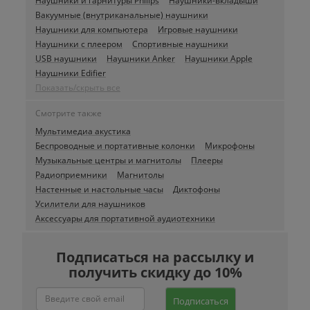
Наушники и гарнитуры Philips
Наушники-вкладыши
Вакуумные (внутриканальные) наушники
Наушники для компьютера
Игровые наушники
Наушники с плеером
Спортивные наушники
USB наушники
Наушники Anker
Наушники Apple
Наушники Edifier
Показать/скрыть все
Смотрите также
Мультимедиа акустика
Беспроводные и портативные колонки
Микрофоны
Музыкальные центры и магнитолы
Плееры
Радиоприемники
Магнитолы
Настенные и настольные часы
Диктофоны
Усилители для наушников
Аксессуары для портативной аудиотехники
Подписаться на рассылку и
получить скидку до 10%
Подписаться