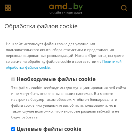
Главная
>
Каталог товаров
>
Наушники и гарнитуры
>
Jabra
Обработка файлов cookie
Офисная гарнитура Jabra Biz 1500 Mono USB
Наш сайт использует файлы cookie для улучшения
пользовательского опыта, сбора статистики и представления
Другие товары Jabra
персонализированных рекомендаций. Нажав «Принять», вы даете
согласие на обработку файлов cookie в соответствии с
Политикой
обработки файлов cookie
.
Необходимые файлы cookie
Эти файлы cookie необходимы для функционирования веб-сайта
и не могут быть отключены в наших системах. Вы можете
настроить браузер таким образом, чтобы он блокировал эти
файлы cookie или уведомлял вас об их использовании, но в
таком случае возможно, что некоторые разделы веб-сайта не
будут работать.
Целевые файлы cookie