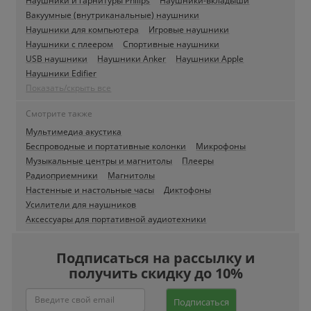
Наушники и гарнитуры Philips
Наушники-вкладыши
Вакуумные (внутриканальные) наушники
Наушники для компьютера
Игровые наушники
Наушники с плеером
Спортивные наушники
USB наушники
Наушники Anker
Наушники Apple
Наушники Edifier
Показать/скрыть все
Смотрите также
Мультимедиа акустика
Беспроводные и портативные колонки
Микрофоны
Музыкальные центры и магнитолы
Плееры
Радиоприемники
Магнитолы
Настенные и настольные часы
Диктофоны
Усилители для наушников
Аксессуары для портативной аудиотехники
Подписаться на рассылку и
получить скидку до 10%
Подписаться