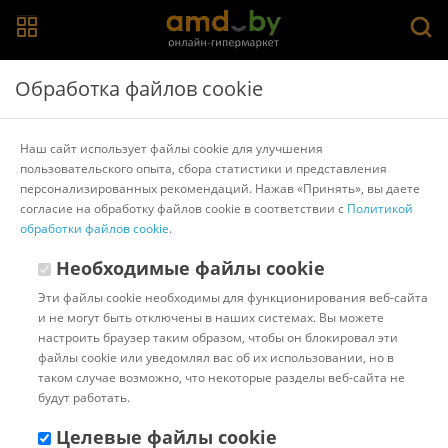
Главная
>
Каталог товаров
>
Наушники и гарнитуры
>
GMB
Обработка файлов cookie
Audio
Наушники GMB Audio TWS-LCD-ANC-01-W
Наш сайт использует файлы cookie для улучшения
пользовательского опыта, сбора статистики и представления
персонализированных рекомендаций. Нажав «Принять», вы даете
Другие товары GMB Audio
согласие на обработку файлов cookie в соответствии с
Политикой
обработки файлов cookie
.
Необходимые файлы cookie
Эти файлы cookie необходимы для функционирования веб-сайта
и не могут быть отключены в наших системах. Вы можете
настроить браузер таким образом, чтобы он блокировал эти
файлы cookie или уведомлял вас об их использовании, но в
таком случае возможно, что некоторые разделы веб-сайта не
будут работать.
Целевые файлы cookie