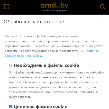
Главная
>
Каталог товаров
>
Наушники и гарнитуры
>
Обработка файлов cookie
Defender
Наушники Defender Gryphon 750 Black (63750)
Наш сайт использует файлы cookie для улучшения
пользовательского опыта, сбора статистики и представления
персонализированных рекомендаций. Нажав «Принять», вы даете
Другие товары Defender
согласие на обработку файлов cookie в соответствии с
Политикой
обработки файлов cookie
.
Необходимые файлы cookie
Эти файлы cookie необходимы для функционирования веб-сайта
и не могут быть отключены в наших системах. Вы можете
настроить браузер таким образом, чтобы он блокировал эти
файлы cookie или уведомлял вас об их использовании, но в
таком случае возможно, что некоторые разделы веб-сайта не
будут работать.
Целевые файлы cookie