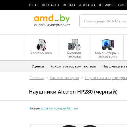
О НАС
КОНТАКТЫ
ОПЛАТА
ДОСТАВКА
ЮРИДИЧЕСКИМ 
Электроника
Бытовая
Компьютеры и
техника
периферия
Уценка
Конфигуратор компьютера
Наушники и г
Главная
>
Каталог товаров
>
Наушники и гарнитуры
Наушники Alctron HP280 (черный)
Другие товары Alctron