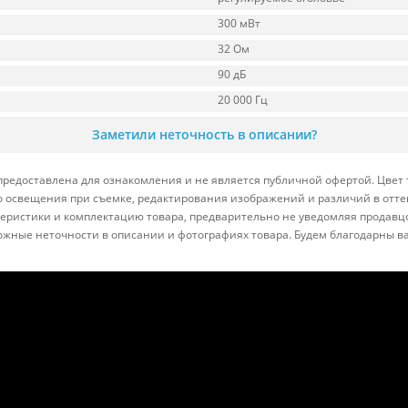
300 мВт
32 Ом
90 дБ
20 000 Гц
Заметили неточность в описании?
редоставлена для ознакомления и не является публичной офертой. Цвет 
ого освещения при съемке, редактирования изображений и различий в отт
теристики и комплектацию товара, предварительно не уведомляя продавц
ожные неточности в описании и фотографиях товара. Будем благодарны в