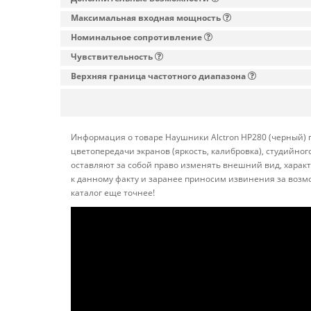
Максимальная входная мощность
Номинальное сопротивление
Чувствительность
Верхняя граница частотного диапазона
Информация о товаре Наушники Alctron HP280 (черный) п
цветопередачи экранов (яркость, калибровка), студийн
оставляют за собой право изменять внешний вид, харак
к данному факту и заранее приносим извинения за возм
каталог еще точнее!