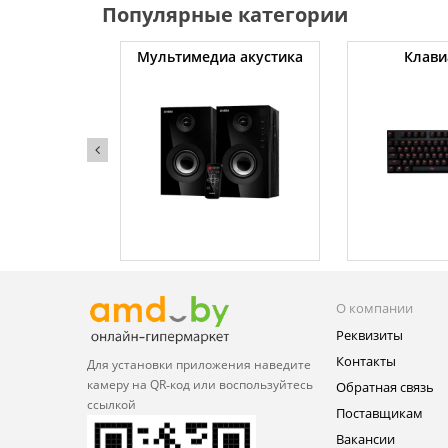
Популярные категории
уты
Мультимедиа акустика
Клави
О компании
Реквизиты
Контакты
Для установки приложения
наведите
камеру на QR‑код или
воспользуйтесь
Обратная связь
ссылкой
Поставщикам
Вакансии