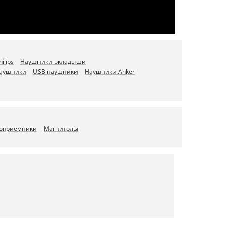
ilips
Наушники-вкладыши
наушники
USB наушники
Наушники Anker
оприемники
Магнитолы