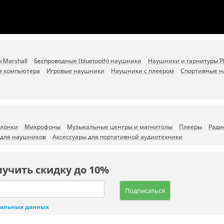
 Marshall
Беспроводные (bluetooth) наушники
Наушники и гарнитуры Ph
я компьютера
Игровые наушники
Наушники с плеером
Спортивные 
олонки
Микрофоны
Музыкальные центры и магнитолы
Плееры
Ради
 для наушников
Аксессуары для портативной аудиотехники
лучить скидку до 10%
Подписаться
нальных данных