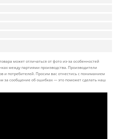
товара может отличаться от фото из-за особенностей
енках между партиями производства. Производители
ов и потребителей. Просим вас отнестись с пониманием
ам за сообщение об ошибках — это поможет сделать наш