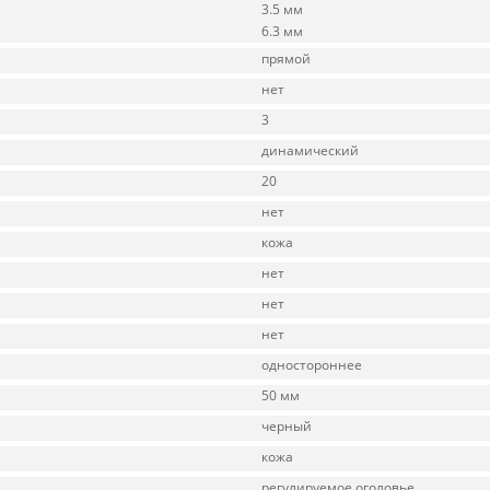
3.5 мм
6.3 мм
прямой
нет
3
динамический
20
нет
кожа
нет
нет
нет
одностороннее
50 мм
черный
кожа
регулируемое оголовье