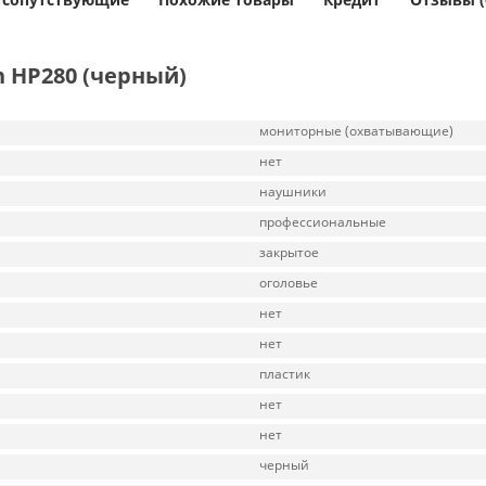
 HP280 (черный)
мониторные (охватывающие)
нет
наушники
профессиональные
закрытое
оголовье
нет
нет
пластик
нет
нет
черный