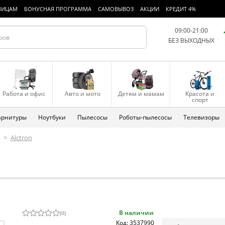
ЛИЦАМ
БОНУСНАЯ ПРОГРАММА
САМОВЫВОЗ
АКЦИИ
КРЕДИТ 4%
09:00-21:00
БЕЗ ВЫХОДНЫХ
Работа и офис
Авто и мото
Детям и мамам
Красота и
спорт
арнитуры
Ноутбуки
Пылесосы
Роботы-пылесосы
Телевизоры
>
Alctron
В наличии
(
0
)
Код: 3537990