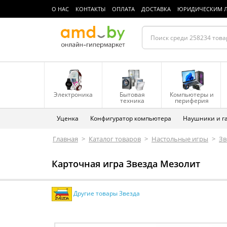
О НАС
КОНТАКТЫ
ОПЛАТА
ДОСТАВКА
ЮРИДИЧЕСКИМ 
Электроника
Бытовая
Компьютеры и
техника
периферия
Уценка
Конфигуратор компьютера
Наушники и г
Главная
>
Каталог товаров
>
Настольные игры
>
Зв
Карточная игра Звезда Мезолит
Другие товары Звезда