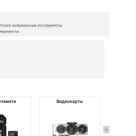
етские музыкальные инструменты
сперименты
 памяти
Видеокарты
Угловые 
(бо