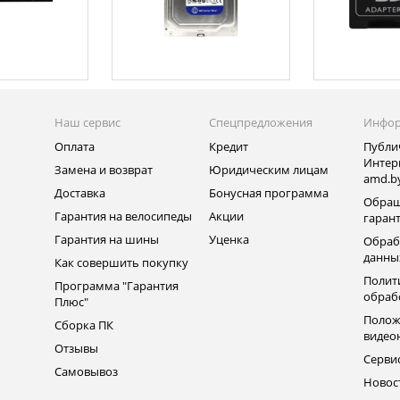
Наш сервис
Спецпредложения
Инфо
Оплата
Кредит
Публи
Интер
Замена и возврат
Юридическим лицам
amd.b
Доставка
Бонусная программа
Обращ
Гарантия на велосипеды
Акции
гаран
Гарантия на шины
Уценка
Обраб
данны
Как совершить покупку
Полит
Программа "Гарантия
обраб
Плюс"
Полож
Сборка ПК
видео
Отзывы
Серви
Самовывоз
Новос