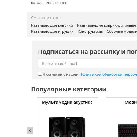
каталог еще точнее!
Смотрите также
Развивающие коврики
Развивающие коврики, игровые
Развивающие игрушки
Конструкторы
Сборные модел
Подписаться на рассылку и по
Я согласен с нашей
Политикой обработки персо
Популярные категории
уты
Мультимедиа акустика
Клави