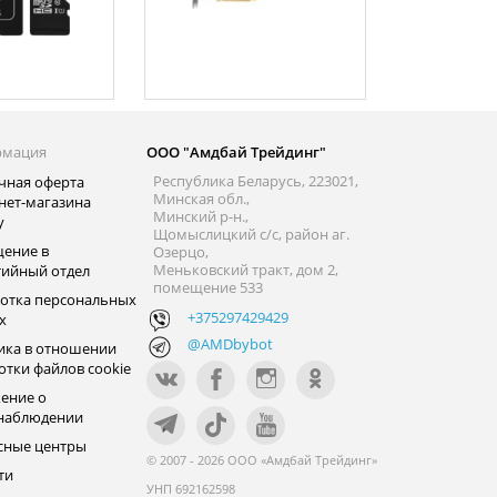
рмация
ООО "Амдбай Трейдинг"
Республика Беларусь, 223021,
чная оферта
Минская обл.,
нет-магазина
Минский р-н.,
y
Щомыслицкий с/с, район аг.
ение в
Озерцо,
Меньковский тракт, дом 2,
тийный отдел
помещение 533
отка персональных
+375297429429
х
@AMDbybot
ика в отношении
отки файлов cookie
ение о
наблюдении
сные центры
© 2007 - 2026 ООО «Амдбай Трейдинг»
ти
УНП 692162598