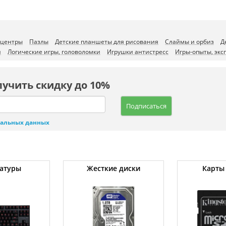
 центры
Пазлы
Детские планшеты для рисования
Слаймы и орбиз
Д
и
Логические игры, головоломки
Игрушки антистресс
Игры-опыты, эк
лучить скидку до 10%
Подписаться
нальных данных
атуры
Жесткие диски
Карты