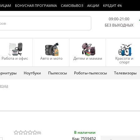
ЛИЦАМ
БОНУСНАЯ ПРОГРАММА
САМОВЫВОЗ
АКЦИИ
КРЕДИТ 4%
09:00-21:00
БЕЗ ВЫХОДНЫХ
Работа и офис
Авто и мото
Детям и мамам
Красота и
спорт
арнитуры
Ноутбуки
Пылесосы
Роботы-пылесосы
Телевизоры
езда
В наличии
(
0
)
Код: 7559452