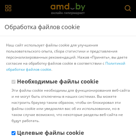
Главная
>
Каталог товаров
>
Настольные игры
>
Звезда
Обработка файлов cookie
Настольная игра Звезда Exit Квест. Проклятый
лабиринт 8849
Наш сайт использует файлы cookie для улучшения
пользовательского опыта, сбора статистики и представления
персонализированных рекомендаций. Нажав «Принять», вы даете
Другие товары Звезда
согласие на обработку файлов cookie в соответствии с
Политикой
обработки файлов cookie
.
Необходимые файлы cookie
Эти файлы cookie необходимы для функционирования веб-сайта
и не могут быть отключены в наших системах. Вы можете
настроить браузер таким образом, чтобы он блокировал эти
файлы cookie или уведомлял вас об их использовании, но в
таком случае возможно, что некоторые разделы веб-сайта не
будут работать.
Целевые файлы cookie