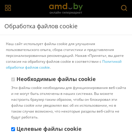
Главная
>
Каталог товаров
>
Настольные игры
>
Звезда
Обработка файлов cookie
Настольная игра Звезда Exit-Квест. Полярная
станция
Наш сайт использует файлы cookie для улучшения
пользовательского опыта, сбора статистики и представления
персонализированных рекомендаций. Нажав «Принять», вы даете
Другие товары Звезда
согласие на обработку файлов cookie в соответствии с
Политикой
обработки файлов cookie
.
Необходимые файлы cookie
Эти файлы cookie необходимы для функционирования веб-сайта
и не могут быть отключены в наших системах. Вы можете
настроить браузер таким образом, чтобы он блокировал эти
файлы cookie или уведомлял вас об их использовании, но в
таком случае возможно, что некоторые разделы веб-сайта не
будут работать.
Целевые файлы cookie