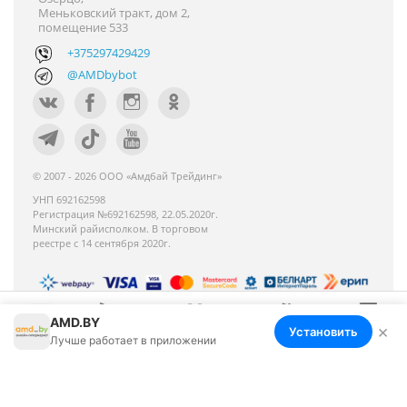
Меньковский тракт, дом 2,
помещение 533
+375297429429
@AMDbybot
© 2007 - 2026 ООО «Амдбай Трейдинг»
УНП 692162598
Регистрация №692162598, 22.05.2020г.
Минский райисполком. В торговом
реестре с 14 сентября 2020г.
AMD.BY
Номер телефона работников местных
×
Установить
Меню
Корзина
Избранное
Сравнение
Войти
Лучше работает в приложении
исполнительных и распорядительных органов по
месту государственной регистрации ООО «Амдбай
Трейдинг», уполномоченных рассматривать
обращения покупателей: +375 17 270-35-26,