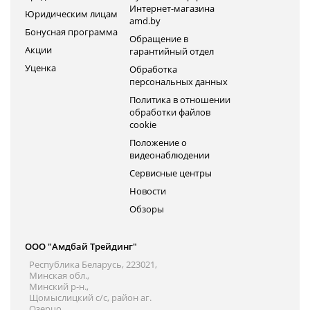
Интернет-магазина
Юридическим лицам
amd.by
Бонусная программа
Обращение в
Акции
гарантийный отдел
Уценка
Обработка
персональных данных
Политика в отношении
обработки файлов
cookie
Положение о
видеонаблюдении
Сервисные центры
Новости
Обзоры
ООО "Амдбай Трейдинг"
Республика Беларусь, 223021,
Минская обл.,
Минский р-н.,
Щомыслицкий с/с, район аг.
Озерцо,