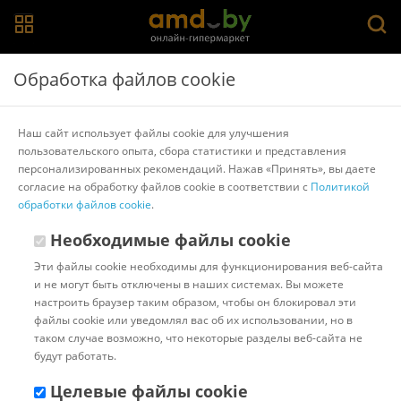
Главная
>
Каталог товаров
>
Напольные и настенные вешалки,
Обработка файлов cookie
стойки для одежды
>
Halmar
Вешалка для одежды Halmar W30 (венге)
Наш сайт использует файлы cookie для улучшения
пользовательского опыта, сбора статистики и представления
персонализированных рекомендаций. Нажав «Принять», вы даете
Другие товары Halmar
согласие на обработку файлов cookie в соответствии с
Политикой
обработки файлов cookie
.
Необходимые файлы cookie
Эти файлы cookie необходимы для функционирования веб-сайта
и не могут быть отключены в наших системах. Вы можете
настроить браузер таким образом, чтобы он блокировал эти
файлы cookie или уведомлял вас об их использовании, но в
таком случае возможно, что некоторые разделы веб-сайта не
будут работать.
Целевые файлы cookie