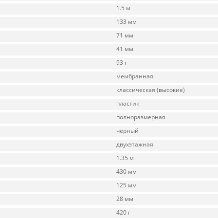
1.5 м
133 мм
71 мм
41 мм
93 г
мембранная
классическая (высокие)
пластик
полноразмерная
черный
двухэтажная
1.35 м
430 мм
125 мм
28 мм
420 г