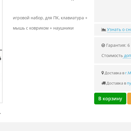
игровой набор, для ПК, клавиатура +
мышь с ковриком + наушники
Узнать о с
Гарантия: 6
Стоимость
доп
Доставка в
г.
Доставка в
пу
В корзину