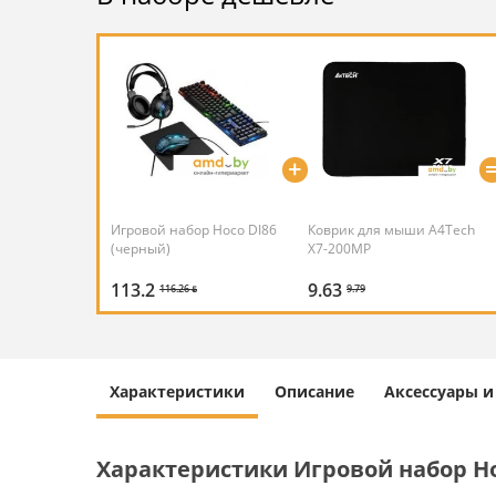
+
Игровой набор Hoco DI86
Коврик для мыши A4Tech
(черный)
X7-200MP
113.2
9.63
116.26 ƃ
9.79
Характеристики
Описание
Аксессуары 
Характеристики Игровой набор Ho