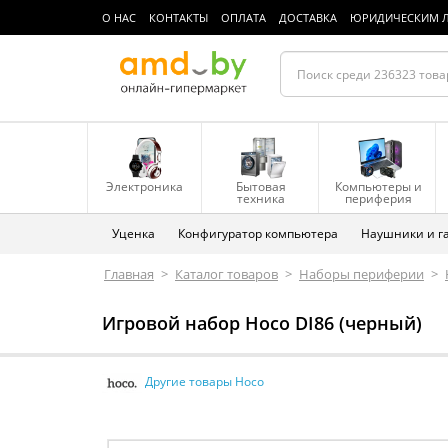
О НАС
КОНТАКТЫ
ОПЛАТА
ДОСТАВКА
ЮРИДИЧЕСКИМ 
Электроника
Бытовая
Компьютеры и
техника
периферия
Уценка
Конфигуратор компьютера
Наушники и г
Главная
>
Каталог товаров
>
Наборы периферии
>
Игровой набор Hoco DI86 (черный)
Другие товары Hoco