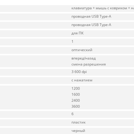
клавиатура + мышь с ковриком + 
проводная USB Type-A
проводная USB Type-A
для ПК
1
оптический
вперед/назад
смена разрешения
3 600 dpi
с нажатием
1200
1600
2400
3600
6
пластик
черный