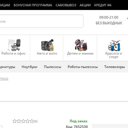
ЛИЦАМ
БОНУСНАЯ ПРОГРАММА
САМОВЫВОЗ
АКЦИИ
КРЕДИТ 4%
09:00-21:00
БЕЗ ВЫХОДНЫХ
Работа и офис
Авто и мото
Детям и мамам
Красота и
спорт
арнитуры
Ноутбуки
Пылесосы
Роботы-пылесосы
Телевизоры
Hoco
Под заказ
(
0
)
Код: 7652539