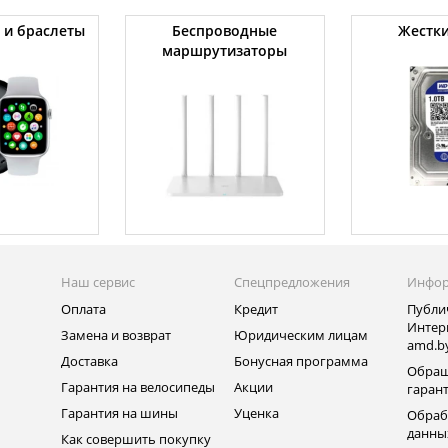
 и браслеты
Беспроводные
Жестки
маршрутизаторы
Наш сервис
Спецпредложения
Инфо
Оплата
Кредит
Публи
Интер
Замена и возврат
Юридическим лицам
amd.b
Доставка
Бонусная программа
Обращ
Гарантия на велосипеды
Акции
гаран
Гарантия на шины
Уценка
Обраб
данны
Как совершить покупку