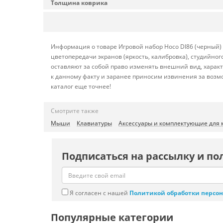
Толщина коврика
Информация о товаре Игровой набор Hoco DI86 (черный) 
цветопередачи экранов (яркость, калибровка), студийн
оставляют за собой право изменять внешний вид, харак
к данному факту и заранее приносим извинения за возм
каталог еще точнее!
Смотрите также
Мыши
Клавиатуры
Аксессуары и комплектующие для 
Подписаться на рассылку и по
Я согласен с нашей
Политикой обработки персо
Популярные категории