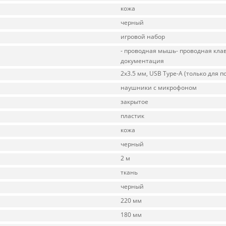
кожа
черный
игровой набор
- проводная мышь- проводная кла
документация
2x3.5 мм, USB Type-A (только для п
наушники с микрофоном
закрытое
пластик
кожа
черный
2 м
ткань
черный
220 мм
180 мм