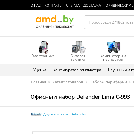
О НАС
КОНТАКТЫ
ОПЛАТА
ДОСТАВКА
ЮРИДИЧЕСКИМ 
Электроника
Бытовая
Компьютеры и
техника
периферия
Уценка
Конфигуратор компьютера
Наушники и г
Главная
>
Каталог товаров
>
Наборы периферии
>
Офисный набор Defender Lima C-993
Другие товары Defender