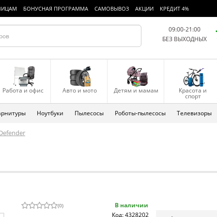
ЛИЦАМ
БОНУСНАЯ ПРОГРАММА
САМОВЫВОЗ
АКЦИИ
КРЕДИТ 4%
09:00-21:00
БЕЗ ВЫХОДНЫХ
Работа и офис
Авто и мото
Детям и мамам
Красота и
спорт
арнитуры
Ноутбуки
Пылесосы
Роботы-пылесосы
Телевизоры
Defender
В наличии
(
0
)
Код: 4328202