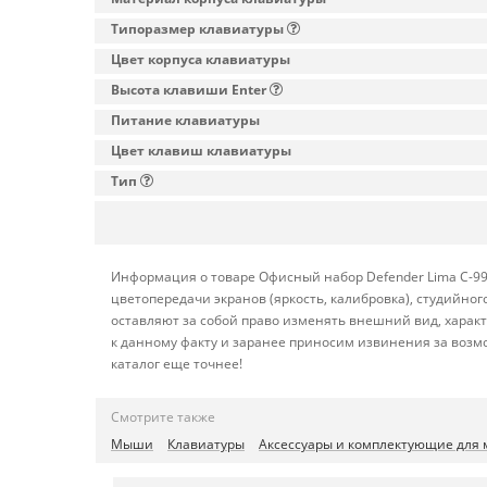
Типоразмер клавиатуры
Цвет корпуса клавиатуры
Высота клавиши Enter
Питание клавиатуры
Цвет клавиш клавиатуры
Тип
Информация о товаре Офисный набор Defender Lima C-993
цветопередачи экранов (яркость, калибровка), студийн
оставляют за собой право изменять внешний вид, харак
к данному факту и заранее приносим извинения за возм
каталог еще точнее!
Смотрите также
Мыши
Клавиатуры
Аксессуары и комплектующие для 