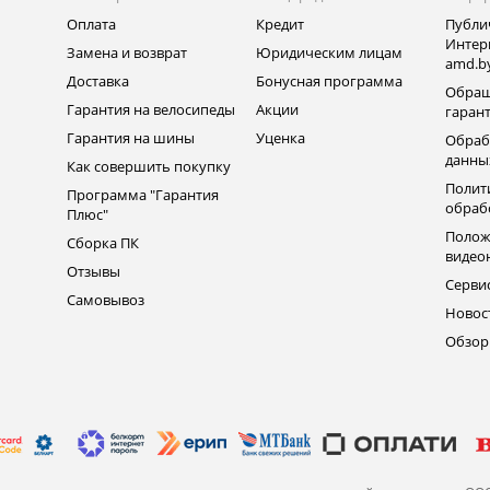
Оплата
Кредит
Публи
Интер
Замена и возврат
Юридическим лицам
amd.b
Доставка
Бонусная программа
Обращ
Гарантия на велосипеды
Акции
гаран
Гарантия на шины
Уценка
Обраб
данны
Как совершить покупку
Полит
Программа "Гарантия
обраб
Плюс"
Полож
Сборка ПК
видео
Отзывы
Серви
Самовывоз
Новос
Обзо