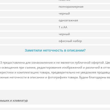
полноразмерная
черный
одноэтажная
1 x AA
черный
офисный набор
Заметили неточность в описании?
 предоставлена для ознакомления и не является публичной офертой. Цве
ого освещения при съемке, редактирования изображений и различий в отт
теристики и комплектацию товара, предварительно не уведомляя продавц
ожные неточности в описании и фотографиях товара. Будем благодарны в
мышек и клавиатур