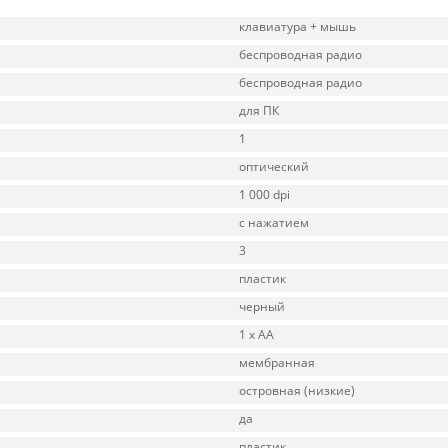
клавиатура + мышь
беспроводная радио
беспроводная радио
для ПК
1
оптический
1 000 dpi
с нажатием
3
пластик
черный
1 x AA
мембранная
островная (низкие)
да
пластик