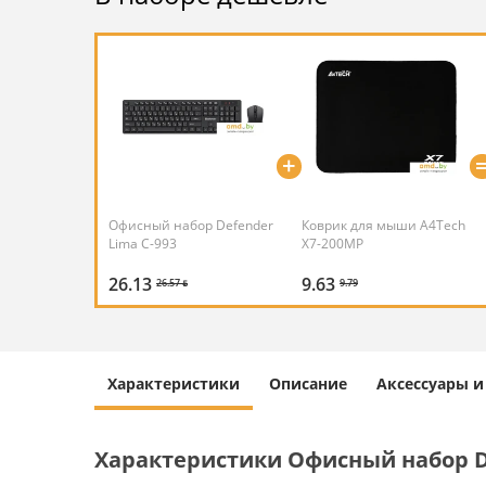
+
Офисный набор Defender
Коврик для мыши A4Tech
Lima C-993
X7-200MP
26.13
9.63
26.57 ƃ
9.79
Характеристики
Описание
Аксессуары 
Характеристики Офисный набор De