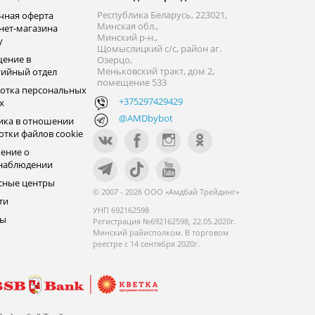
Республика Беларусь, 223021,
чная оферта
Минская обл.,
нет-магазина
Минский р-н.,
y
Щомыслицкий с/с, район аг.
ение в
Озерцо,
Меньковский тракт, дом 2,
тийный отдел
помещение 533
отка персональных
+375297429429
х
@AMDbybot
ика в отношении
отки файлов cookie
ение о
наблюдении
сные центры
© 2007 - 2026 ООО «Амдбай Трейдинг»
ти
УНП 692162598
ры
Регистрация №692162598, 22.05.2020г.
Минский райисполком. В торговом
реестре с 14 сентября 2020г.