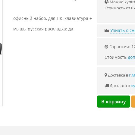
Можно купить
Стоимость от 0.
офисный набор, для ПК, клавиатура +
мышь, русская раскладка: да
Узнать о с
Гарантия: 1
Стоимость
доп
Доставка в
г.
Доставка в
пу
В корзину