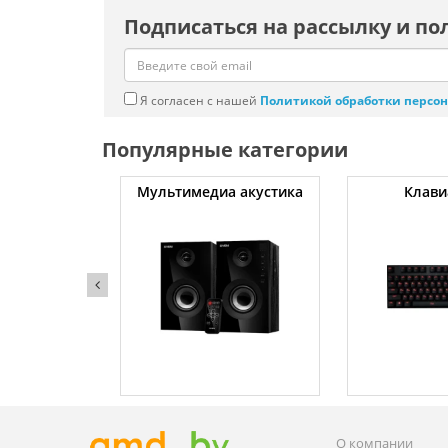
Подписаться на рассылку и по
Я согласен с нашей
Политикой обработки персо
Популярные категории
уты
Мультимедиа акустика
Клави
О компании