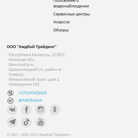
Положение о
видеонаблюдении
Сервисные центры
Новости
Обзоры
ООО "Амдбай Трейдинг"
Республика Беларусь, 223021,
Минская обл.,
Минский р-н.,
Щомыслицкий с/с, район аг.
Озерцо,
Меньковский тракт, дом 2,
помещение 533
+375297429429
@AMDbybot
© 2007 - 2026 ООО «Амдбай Трейдинг»