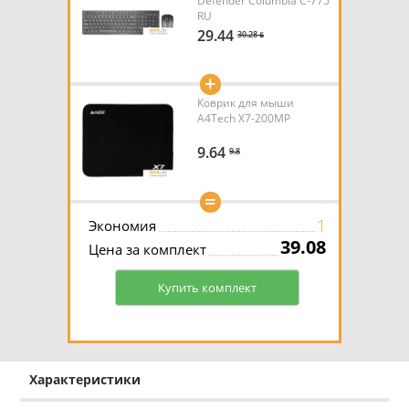
Defender Columbia C-775
RU
29.44
30.28 ƃ
+
Коврик для мыши
A4Tech X7-200MP
9.64
9.8
=
1
Экономия
39.08
Цена за комплект
Купить комплект
Характеристики