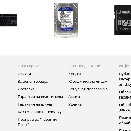
Наш сервис
Спецпредложения
Инфо
Оплата
Кредит
Публи
Интер
Замена и возврат
Юридическим лицам
amd.b
Доставка
Бонусная программа
Обращ
Гарантия на велосипеды
Акции
гаран
Гарантия на шины
Уценка
Обраб
данны
Как совершить покупку
Полит
Программа "Гарантия
обраб
Плюс"
Полож