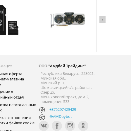
рмация
ООО "Амдбай Трейдинг"
Республика Беларусь, 223021,
чная оферта
Минская обл.,
нет-магазина
Минский р-н.,
y
Щомыслицкий с/с, район аг.
ение в
Озерцо,
Меньковский тракт, дом 2,
тийный отдел
помещение 533
отка персональных
+375297429429
х
@AMDbybot
ика в отношении
отки файлов cookie
ение о