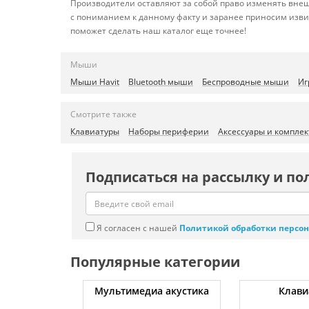
Производители оставляют за собой право изменять внеш
с пониманием к данному факту и заранее приносим изви
поможет сделать наш каталог еще точнее!
Мыши
Мыши Havit
Bluetooth мыши
Беспроводные мыши
Иг
Смотрите также
Клавиатуры
Наборы периферии
Аксессуары и компле
Подписаться на рассылку и по
Я согласен с нашей
Политикой обработки персо
Популярные категории
уты
Мультимедиа акустика
Клави