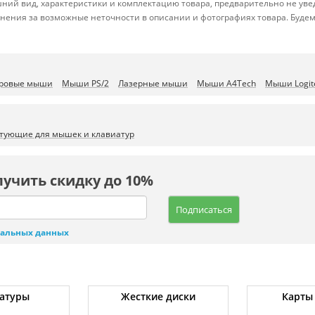
ний вид, характеристики и комплектацию товара, предварительно не уве
нения за возможные неточности в описании и фотографиях товара. Будем
ровые мыши
Мыши PS/2
Лазерные мыши
Мыши A4Tech
Мыши Logit
ктующие для мышек и клавиатур
лучить скидку до 10%
Подписаться
нальных данных
атуры
Жесткие диски
Карты