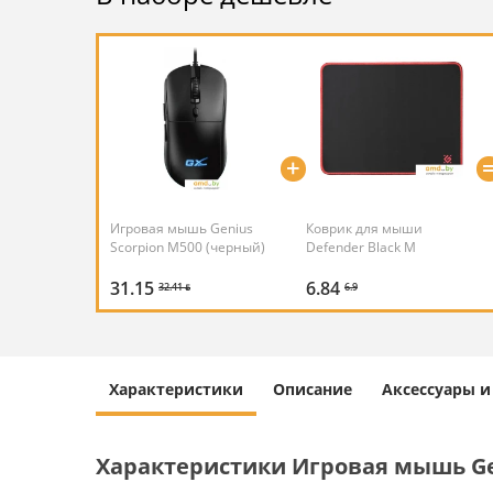
+
Игровая мышь Genius
Коврик для мыши
Scorpion M500 (черный)
Defender Black M
31.15
6.84
32.41 ƃ
6.9
Характеристики
Описание
Аксессуары 
Характеристики Игровая мышь Gen