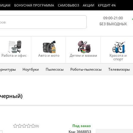
ЛИЦАМ
БОНУСНАЯ ПРОГРАММА
САМОВЫВОЗ
АКЦИИ
КРЕДИТ 4%
09:00-21:00
БЕЗ ВЫХОДНЫХ
Работа и офис
Авто и мото
Детям и мамам
Красота и
спорт
арнитуры
Ноутбуки
Пылесосы
Роботы-пылесосы
Телевизоры
(черный)
Под заказ
(
0
)
Код: 3668853