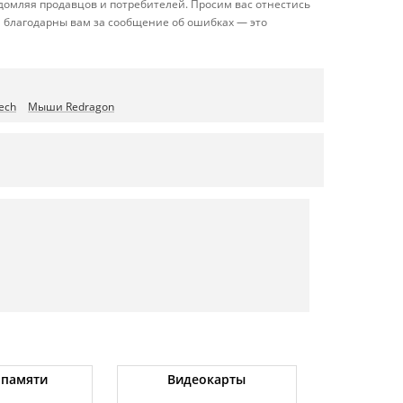
домляя продавцов и потребителей. Просим вас отнестись
 благодарны вам за сообщение об ошибках — это
ech
Мыши Redragon
 памяти
Видеокарты
Угловые 
(бо