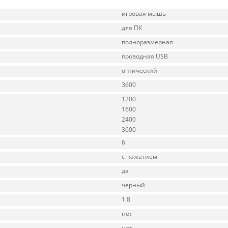
игровая мышь
для ПК
полноразмерная
проводная USB
оптический
3600
1200
1600
2400
3600
6
с нажатием
да
черный
1.8
нет
нет