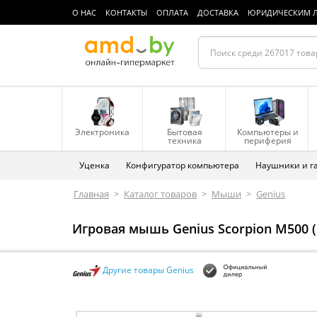
О НАС
КОНТАКТЫ
ОПЛАТА
ДОСТАВКА
ЮРИДИЧЕСКИМ 
Электроника
Бытовая
Компьютеры и
техника
периферия
Уценка
Конфигуратор компьютера
Наушники и г
Главная
>
Каталог товаров
>
Мыши
>
Genius
Игровая мышь Genius Scorpion M500 
Другие товары Genius