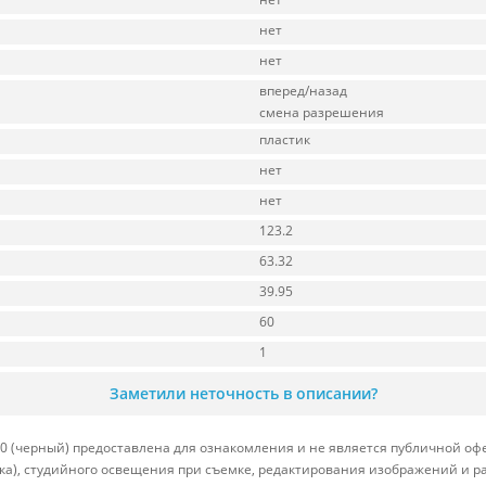
нет
нет
вперед/назад
смена разрешения
пластик
нет
нет
123.2
63.32
39.95
60
1
Заметили неточность в описании?
 (черный) предоставлена для ознакомления и не является публичной офер
вка), студийного освещения при съемке, редактирования изображений и р