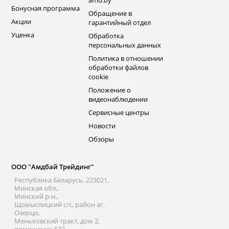
amd.by
Бонусная программа
Обращение в
Акции
гарантийный отдел
Уценка
Обработка
персональных данных
Политика в отношении
обработки файлов
cookie
Положение о
видеонаблюдении
Сервисные центры
Новости
Обзоры
ООО "Амдбай Трейдинг"
Республика Беларусь, 223021,
Минская обл.,
Минский р-н.,
Щомыслицкий с/с, район аг.
Озерцо,
Меньковский тракт, дом 2,