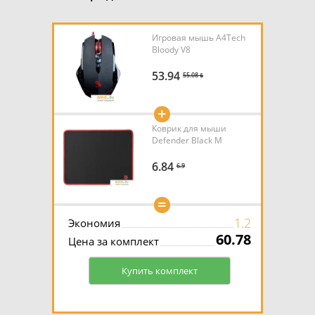
Игровая мышь A4Tech
Bloody V8
53.94
55.08 ƃ
+
Коврик для мыши
Defender Black M
6.84
6.9
=
1.2
Экономия
60.78
Цена за комплект
Купить комплект