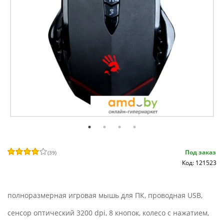
Под заказ
(
39
)
Код: 121523
полноразмерная игровая мышь для ПК, проводная USB,
сенсор оптический 3200 dpi, 8 кнопок, колесо с нажатием,