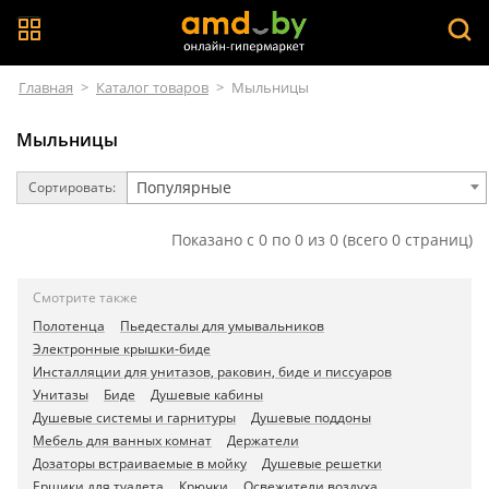
Главная
>
Каталог товаров
>
Мыльницы
Мыльницы
Популярные
Сортировать:
Показано с 0 по 0 из 0 (всего 0 страниц)
Смотрите также
Полотенца
Пьедесталы для умывальников
Электронные крышки-биде
Инсталляции для унитазов, раковин, биде и писсуаров
Унитазы
Биде
Душевые кабины
Душевые системы и гарнитуры
Душевые поддоны
Мебель для ванных комнат
Держатели
Дозаторы встраиваемые в мойку
Душевые решетки
Ершики для туалета
Крючки
Освежители воздуха