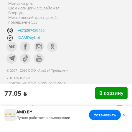
Минский р-н.,
Щомыслицкий с/с, район аг.
Озерцо,
Меньковский тракт, дом 2,
помещение 533
+375297429429
@AMDbybot
© 2007 - 2026 ООО «Амдбай Трейдинг»
УНП 692162598
Регистрация №692162598, 22.05.2020г.
Минский райисполком. В торговом
77.05 ƃ
В корзину
реестре с 14 сентября 2020г.
AMD.BY
×
Установить
Меню
Корзина
Избранное
Сравнение
Войти
Лучше работает в приложении
Номер телефона работников местных исполнительных и
распорядительных органов по месту государственной
регистрации ООО «Амдбай Трейдинг», уполномоченных