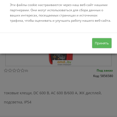
Эти файлы cookie настраиваются через наш веб-сайт нашими
партнерами. Они могут использоваться для сбора данных о
ваших интересах, посещаемых страницах и источниках
трафика, чтобы оценивать и улучшать работу нашего веб-сайта.
Принять
Под заказ
(
0
)
Код: 5856580
токовые клещи, DC 600 В, AC 600 В/600 А, ЖК дисплей,
подсветка, IP54