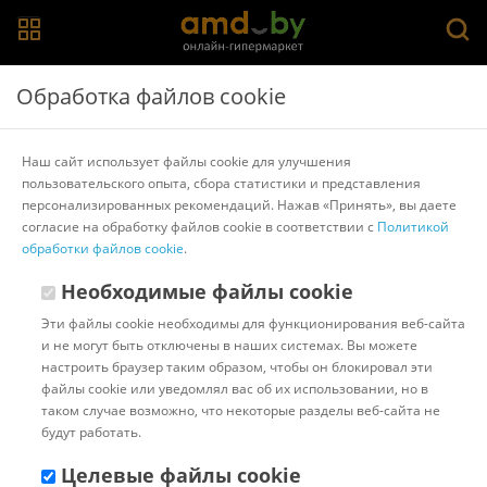
Главная
>
Каталог товаров
>
Мультиметры, токовые клещи,
Обработка файлов cookie
индикаторные отвертки
>
UNI-T
Токовые клещи UNI-T UT219M
Наш сайт использует файлы cookie для улучшения
пользовательского опыта, сбора статистики и представления
персонализированных рекомендаций. Нажав «Принять», вы даете
Другие товары UNI-T
согласие на обработку файлов cookie в соответствии с
Политикой
обработки файлов cookie
.
Необходимые файлы cookie
Эти файлы cookie необходимы для функционирования веб-сайта
и не могут быть отключены в наших системах. Вы можете
настроить браузер таким образом, чтобы он блокировал эти
файлы cookie или уведомлял вас об их использовании, но в
таком случае возможно, что некоторые разделы веб-сайта не
будут работать.
Целевые файлы cookie