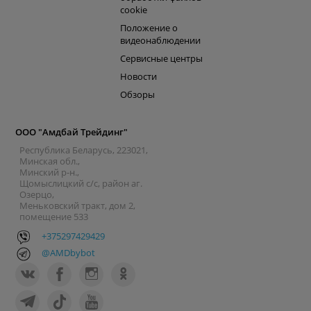
cookie
Положение о
видеонаблюдении
Сервисные центры
Новости
Обзоры
ООО "Амдбай Трейдинг"
Республика Беларусь, 223021,
Минская обл.,
Минский р-н.,
Щомыслицкий с/с, район аг.
Озерцо,
Меньковский тракт, дом 2,
помещение 533
+375297429429
@AMDbybot