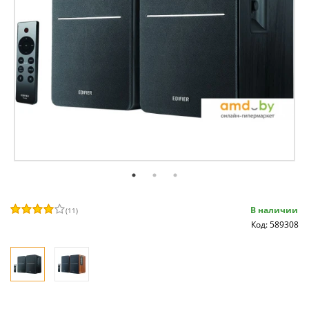
В наличии
(
11
)
Код: 589308