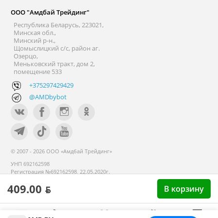
ООО "Амдбай Трейдинг"
Республика Беларусь, 223021,
Минская обл.,
Минский р-н.,
Щомыслицкий с/с, район аг.
Озерцо,
Меньковский тракт, дом 2,
помещение 533
+375297429429
@AMDbybot
© 2007 - 2026 ООО «Амдбай Трейдинг»
УНП 692162598
Регистрация №692162598, 22.05.2020г.
Минский райисполком. В торговом
409.00 ƃ
В корзину
реестре с 14 сентября 2020г.