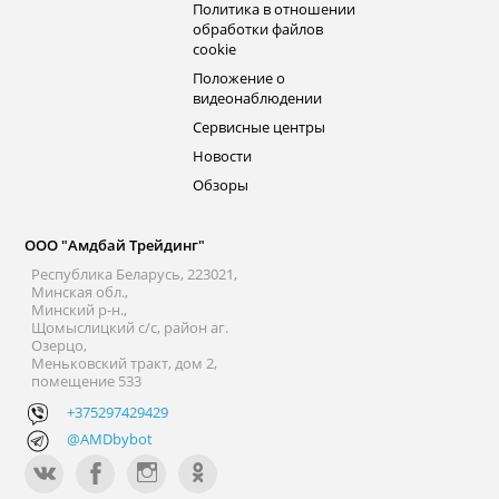
Политика в отношении
обработки файлов
cookie
Положение о
видеонаблюдении
Сервисные центры
Новости
Обзоры
ООО "Амдбай Трейдинг"
Республика Беларусь, 223021,
Минская обл.,
Минский р-н.,
Щомыслицкий с/с, район аг.
Озерцо,
Меньковский тракт, дом 2,
помещение 533
+375297429429
@AMDbybot