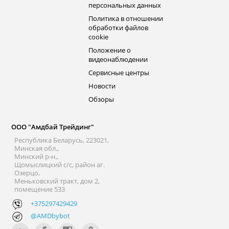
персональных данных
Политика в отношении
обработки файлов
cookie
Положение о
видеонаблюдении
Сервисные центры
Новости
Обзоры
ООО "Амдбай Трейдинг"
Республика Беларусь, 223021,
Минская обл.,
Минский р-н.,
Щомыслицкий с/с, район аг.
Озерцо,
Меньковский тракт, дом 2,
помещение 533
+375297429429
@AMDbybot