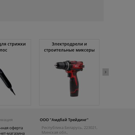
ля стрижки
Электродрели и
Автомоби
лос
строительные миксеры
рмация
ООО "Амдбай Трейдинг"
Республика Беларусь, 223021,
чная оферта
Минская обл.,
нет-магазина