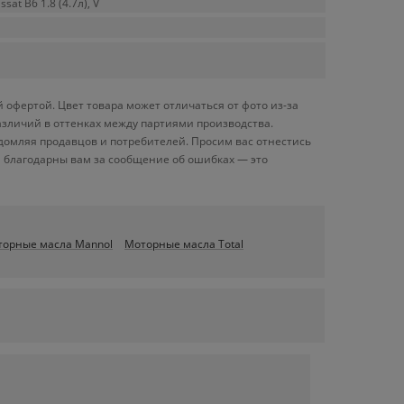
ssat B6 1.8 (4.7л), V
 офертой. Цвет товара может отличаться от фото из-за
азличий в оттенках между партиями производства.
домляя продавцов и потребителей. Просим вас отнестись
 благодарны вам за сообщение об ошибках — это
орные масла Mannol
Моторные масла Total