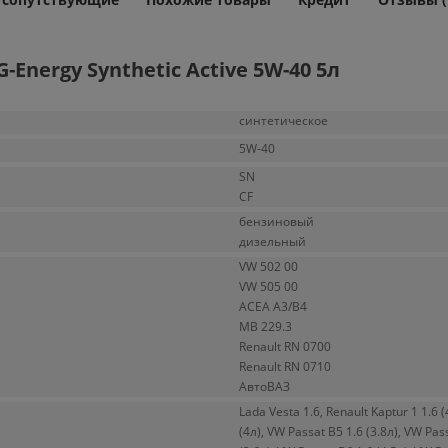
Energy Synthetic Active 5W-40 5л
синтетическое
5W-40
SN
CF
бензиновый
дизельный
VW 502 00
VW 505 00
ACEA A3/B4
MB 229.3
Renault RN 0700
Renault RN 0710
АвтоВАЗ
Lada Vesta 1.6, Renault Kaptur 1 1.6 (
(4л), VW Passat B5 1.6 (3.8л), VW Pas