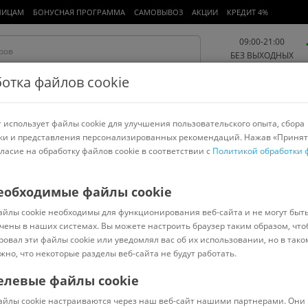
ЛИЦАМ
БОНУСНАЯ ПРОГРАММА
САМОВЫВОЗ
АКЦИИ
КРЕДИТ 4%
09:00-21:00
БЕЗ ВЫХОДНЫХ
отка файлов cookie
 использует файлы cookie для улучшения пользовательского опыта, сбора
Работа и офис
Авто и мото
Детям и мамам
Красота и
спорт
ки и представления персонализированных рекомендаций. Нажав «Принят
гласие на обработку файлов cookie в соответствии с
Политикой обработки 
арнитуры
Ноутбуки
Пылесосы
Роботы-пылесосы
Телевизоры
nergy
еобходимые файлы cookie
айлы cookie необходимы для функционирования веб-сайта и не могут быт
tive 5W-40 5л
чены в наших системах. Вы можете настроить браузер таким образом, что
ровал эти файлы cookie или уведомлял вас об их использовании, но в тако
жно, что некоторые разделы веб-сайта не будут работать.
елевые файлы cookie
В наличии
(
11
)
айлы cookie настраиваются через наш веб-сайт нашими партнерами. Они 
Код: 1228415