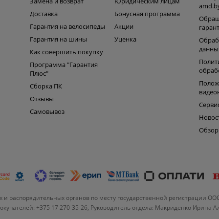
Замена и возврат
Юридическим лицам
amd.b
Доставка
Бонусная программа
Обращ
Гарантия на велосипеды
Акции
гаран
Гарантия на шины
Уценка
Обраб
данны
Как совершить покупку
Полит
Программа "Гарантия
обраб
Плюс"
Полож
Сборка ПК
видео
Отзывы
Серви
Самовывоз
Новос
Обзо
 и распорядительных органов по месту государственной регистрации ОО
купателей: +375 17 270-35-26, Руководитель отдела: Макриденко Ирина 