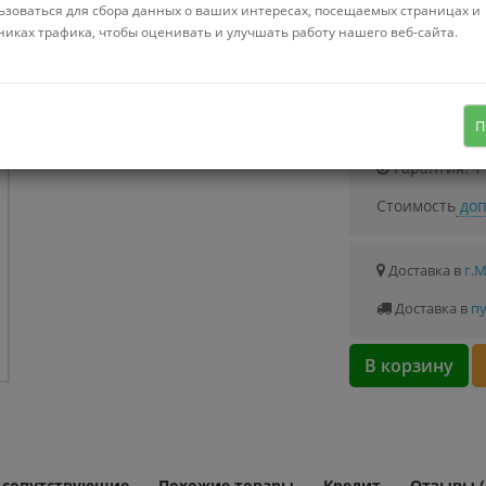
Можно купить
ьзоваться для сбора данных о ваших интересах, посещаемых страницах и
Стоимость от 1.
никах трафика, чтобы оценивать и улучшать работу нашего веб-сайта.
205 л
50 л
5 л
Узнать о с
синтетическое, 5W-40, бензиновый/
П
дизельный, допуски API: SN; CF, 5 л
Гарантия: 1
Стоимость
доп
Доставка в
г.
Доставка в
пу
В корзину
и сопутствующие
Похожие товары
Кредит
Отзывы (