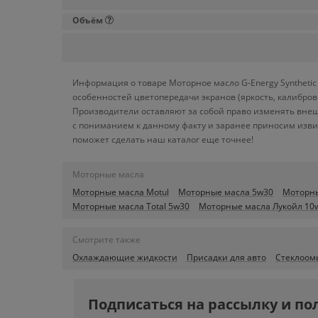
Объём
Информация о товаре Моторное масло G-Energy Synthetic 
особенностей цветопередачи экранов (яркость, калибро
Производители оставляют за собой право изменять внеш
с пониманием к данному факту и заранее приносим изви
поможет сделать наш каталог еще точнее!
Моторные масла
Моторные масла Motul
Моторные масла 5w30
Моторны
Моторные масла Total 5w30
Моторные масла Лукойл 10
Смотрите также
Охлаждающие жидкости
Присадки для авто
Стеклоом
Подписаться на рассылку и по