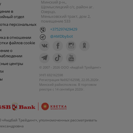
Минский р-н.,
y
Щомыслицкий с/с, район аг.
ение в
Озерцо,
Меньковский тракт, дом 2,
тийный отдел
помещение 533
отка персональных
+375297429429
х
@AMDbybot
ика в отношении
отки файлов cookie
ение о
наблюдении
сные центры
© 2007 - 2026 ООО «Амдбай Трейдинг»
ти
УНП 692162598
ры
Регистрация №692162598, 22.05.2020г.
Минский райисполком. В торговом
реестре с 14 сентября 2020г.
О «Амдбай Трейдинг», уполномоченных рассматривать
Александровна