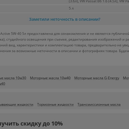
(3.6л), VW Passat B6 1.6 (4.5л), VW Pa
5 л
Заметили неточность в описании?
Active 5W-40 5л предоставлена для ознакомления и не является публичной
вка), студийного освещения при съемке, редактирования изображений и р
ний вид, характеристики и комплектацию товара, предварительно не уве
нения за возможные неточности в описании и фотографиях товара. Будем
е масла 10w30
Моторные масла 10w40
Моторные масла G-Energy
Мот
w40
ывающие жидкости
Тормозные жидкости
Трансмиссионные масла
лучить скидку до 10%