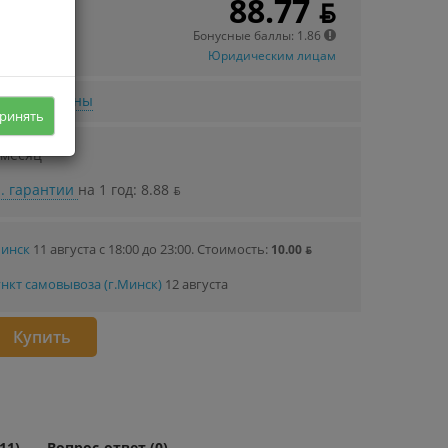
88.77 ƃ
 в кредит
38 ƃ/мec.
Бонусные баллы: 1.86
Юридическим лицам
нижении цены
ринять
 месяц
. гарантии
на 1 год: 8.88 ƃ
Минск
11 августа с 18:00 до 23:00.
Стоимость:
10.00 ƃ
нкт самовывоза (г.Минск)
12 августа
Купить
11)
Вопрос-ответ (0)