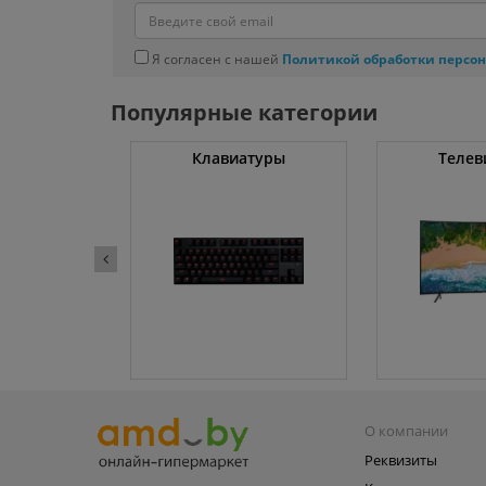
Я согласен с нашей
Политикой обработки персо
Популярные категории
ные машины
Клавиатуры
Телев
О компании
Реквизиты