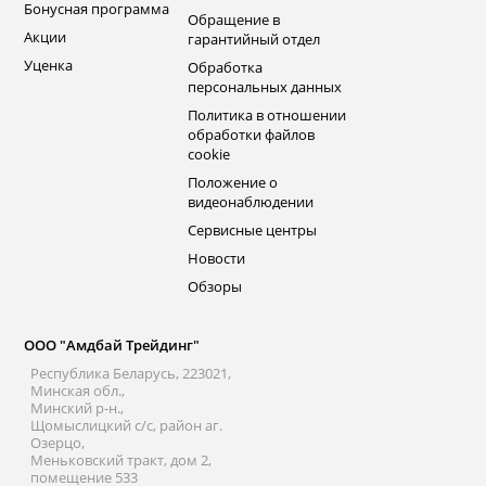
Бонусная программа
Обращение в
Акции
гарантийный отдел
Уценка
Обработка
персональных данных
Политика в отношении
обработки файлов
cookie
Положение о
видеонаблюдении
Сервисные центры
Новости
Обзоры
ООО "Амдбай Трейдинг"
Республика Беларусь, 223021,
Минская обл.,
Минский р-н.,
Щомыслицкий с/с, район аг.
Озерцо,
Меньковский тракт, дом 2,
помещение 533