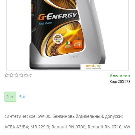
В наличии
(
0
)
Код: 205173
1 л
5 л
синтетическое, 5W-30, бензиновый/дизельный, допуски:
ACEA A3/B4; MB 229.3; Renault RN 0700; Renault RN 0710; VW