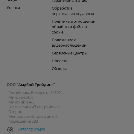
гарантийный отдел
Уценка
Обработка
персональных данных
Политика в отношении
обработки файлов
cookie
Положение о
видеонаблюдении
Сервисные центры
Новости
Обзоры
ООО "Амдбай Трейдинг"
Республика Беларусь, 223021,
Минская обл.,
Минский р-н.,
Щомыслицкий с/с, район аг.
Озерцо,
Меньковский тракт, дом 2,
помещение 533
+375297429429