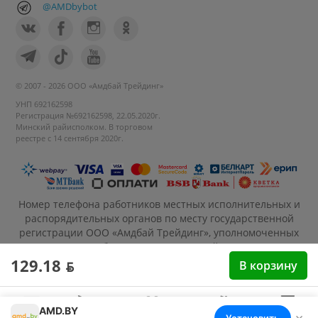
@AMDbybot
© 2007 - 2026 ООО «Амдбай Трейдинг»
УНП 692162598
Регистрация №692162598, 22.05.2020г.
Минский райисполком. В торговом
реестре с 14 сентября 2020г.
Номер телефона работников местных исполнительных и
распорядительных органов по месту государственной
регистрации ООО «Амдбай Трейдинг», уполномоченных
рассматривать обращения покупателей: +375 17 270-35-
26, Руководитель отдела: Макриденко Ирина
129.18 ƃ
В корзину
Александровна
AMD.BY