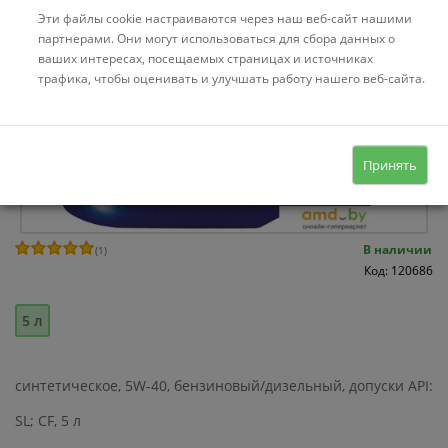
Эти файлы cookie настраиваются через наш веб-сайт нашими
партнерами. Они могут использоваться для сбора данных о
ваших интересах, посещаемых страницах и источниках
трафика, чтобы оценивать и улучшать работу нашего веб-сайта.
Принять
В наличии
(
1
)
Код: 120686
5 л
синтетическое, 5W-40, бензиновый/дизельный, допуски API:
SL; CF, 5 л