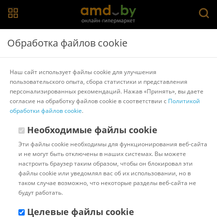
Главная
>
Каталог товаров
>
Моторные масла
>
Elf
Обработка файлов cookie
Моторное масло Elf Evolution 900 NF 5W-40 5л
Наш сайт использует файлы cookie для улучшения
пользовательского опыта, сбора статистики и представления
Другие товары Elf
персонализированных рекомендаций. Нажав «Принять», вы даете
согласие на обработку файлов cookie в соответствии с
Политикой
обработки файлов cookie
.
Необходимые файлы cookie
Эти файлы cookie необходимы для функционирования веб-сайта
и не могут быть отключены в наших системах. Вы можете
настроить браузер таким образом, чтобы он блокировал эти
файлы cookie или уведомлял вас об их использовании, но в
таком случае возможно, что некоторые разделы веб-сайта не
будут работать.
Целевые файлы cookie