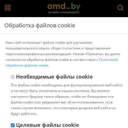
Главная
>
Каталог товаров
>
Моторные масла
>
77 Lubricants
Обработка файлов cookie
Моторное масло 77 Lubricants Motor Oil ASP 5W-30
1л
Наш сайт использует файлы cookie для улучшения
пользовательского опыта, сбора статистики и представления
персонализированных рекомендаций. Нажав «Принять», вы даете
Другие товары 77 Lubricants
согласие на обработку файлов cookie в соответствии с
Политикой
обработки файлов cookie
.
Необходимые файлы cookie
Эти файлы cookie необходимы для функционирования веб-сайта
и не могут быть отключены в наших системах. Вы можете
настроить браузер таким образом, чтобы он блокировал эти
файлы cookie или уведомлял вас об их использовании, но в
таком случае возможно, что некоторые разделы веб-сайта не
будут работать.
Целевые файлы cookie