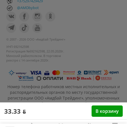
+375297429429
@AMDbybot
© 2007 - 2026 ООО «Амдбай Трейдинг»
УНП 692162598
Регистрация №692162598, 22.05.2020г.
Минский райисполком. В торговом
реестре с 14 сентября 2020г.
Номер телефона работников местных исполнительных и
распорядительных органов по месту государственной
регистрации ООО «Амдбай Трейдинг», уполномоченных
рассматривать обращения покупателей: +375 17 270-35-
26, Руководитель отдела: Макриденко Ирина
33.33 ƃ
В корзину
Александровна