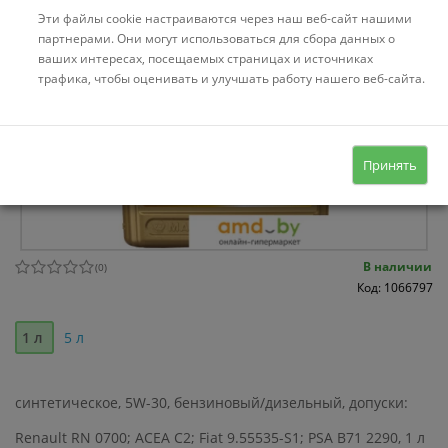
Эти файлы cookie настраиваются через наш веб-сайт нашими
партнерами. Они могут использоваться для сбора данных о
ваших интересах, посещаемых страницах и источниках
трафика, чтобы оценивать и улучшать работу нашего веб-сайта.
Принять
В наличии
(
0
)
Код: 1066797
1 л
5 л
синтетическое, 5W-30, бензиновый/дизельный, допуски:
Renault RN 0700; ACEA C2; Fiat 9.55535-S1; PSA B71 2290, 1 л