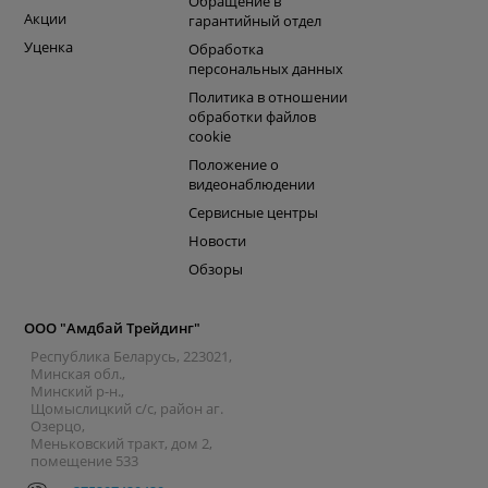
Обращение в
Акции
гарантийный отдел
Уценка
Обработка
персональных данных
Политика в отношении
обработки файлов
cookie
Положение о
видеонаблюдении
Сервисные центры
Новости
Обзоры
ООО "Амдбай Трейдинг"
Республика Беларусь, 223021,
Минская обл.,
Минский р-н.,
Щомыслицкий с/с, район аг.
Озерцо,
Меньковский тракт, дом 2,
помещение 533