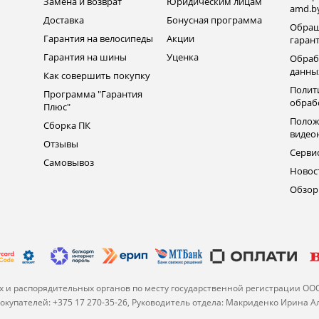
Замена и возврат
Юридическим лицам
amd.b
Доставка
Бонусная программа
Обращ
Гарантия на велосипеды
Акции
гаран
Гарантия на шины
Уценка
Обраб
данны
Как совершить покупку
Полит
Программа "Гарантия
обраб
Плюс"
Полож
Сборка ПК
видео
Отзывы
Серви
Самовывоз
Новос
Обзо
 и распорядительных органов по месту государственной регистрации ОО
купателей: +375 17 270-35-26, Руководитель отдела: Макриденко Ирина 