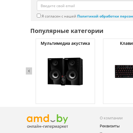
Я согласен с нашей
Политикой обработки персо
Популярные категории
уты
Мультимедиа акустика
Клави
О компании
Реквизиты