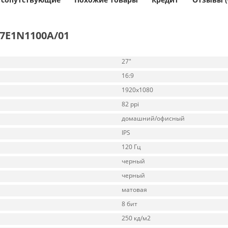
27E1N1100A/01
27"
16:9
1920x1080
82 ppi
домашний/офисный
IPS
120 Гц
черный
черный
матовая
8 бит
250 кд/м2