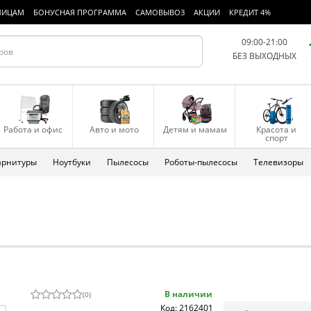
ЛИЦАМ
БОНУСНАЯ ПРОГРАММА
САМОВЫВОЗ
АКЦИИ
КРЕДИТ 4%
09:00-21:00
БЕЗ ВЫХОДНЫХ
Работа и офис
Авто и мото
Детям и мамам
Красота и
спорт
арнитуры
Ноутбуки
Пылесосы
Роботы-пылесосы
Телевизоры
В наличии
(
0
)
Код: 2162401