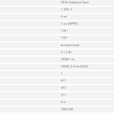
VESA Adaptive-Sync
1 300 :1
4 мс
1 мс (MPRT)
178 °
178 °
встроенный
2 x 2 Вт
HDMI 1.4
HDMI, D-Sub (VGA)
1
617
457
211
4 кг
100x100