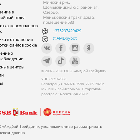
Минский р-н.,
y
Щомыслицкий с/с, район аг.
ение в
Озерцо,
Меньковский тракт, дом 2,
тийный отдел
помещение 533
отка персональных
+375297429429
х
@AMDbybot
ика в отношении
отки файлов cookie
ение о
наблюдении
сные центры
© 2007 - 2026 ООО «Амдбай Трейдинг»
ти
УНП 692162598
ры
Регистрация №692162598, 22.05.2020г.
Минский райисполком. В торговом
реестре с 14 сентября 2020г.
О «Амдбай Трейдинг», уполномоченных рассматривать
Александровна