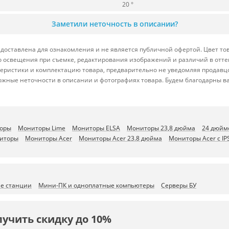
20 °
Заметили неточность в описании?
доставлена для ознакомления и не является публичной офертой. Цвет тов
ого освещения при съемке, редактирования изображений и различий в отт
теристики и комплектацию товара, предварительно не уведомляя продавц
ожные неточности в описании и фотографиях товара. Будем благодарны в
торы
Мониторы Lime
Мониторы ELSA
Мониторы 23,8 дюйма
24 дюйм
иторы
Мониторы Acer
Мониторы Acer 23.8 дюйма
Мониторы Acer с I
ие станции
Мини-ПК и одноплатные компьютеры
Серверы БУ
лучить скидку до 10%