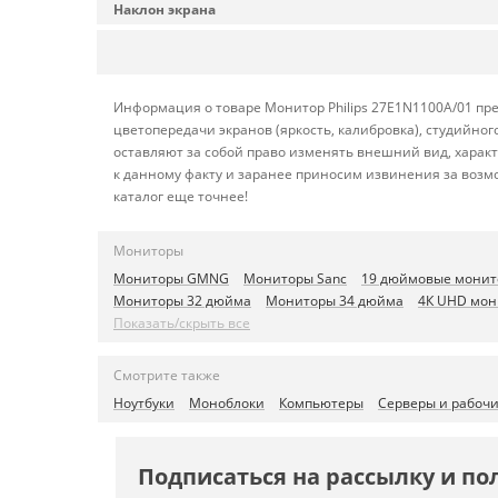
Наклон экрана
Информация о товаре Монитор Philips 27E1N1100A/01 пре
цветопередачи экранов (яркость, калибровка), студийн
оставляют за собой право изменять внешний вид, харак
к данному факту и заранее приносим извинения за возм
каталог еще точнее!
Мониторы
Мониторы GMNG
Мониторы Sanc
19 дюймовые мони
Мониторы 32 дюйма
Мониторы 34 дюйма
4К UHD мон
Показать/скрыть все
Смотрите также
Ноутбуки
Моноблоки
Компьютеры
Серверы и рабоч
Подписаться на рассылку и по