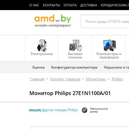
О НАС
КОНТАКТЫ
ОПЛАТА
ДОСТАВКА
ЮРИДИЧЕСКИМ 
Электроника
Бытовая
Компьютеры и
техника
периферия
Уценка
Конфигуратор компьютера
Наушники и г
Главная
>
Каталог товаров
>
Мониторы
>
Philips
Монитор Philips 27E1N1100A/01
Другие товары Philips