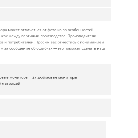
ара может отличаться от фото из-за особенностей
енках между партиями производства. Производители
ов и потребителей. Просим вас отнестись с пониманием
ам за сообщение об ошибках — это поможет сделать наш
овые мониторы
27 дюймовые мониторы
PS матрицей