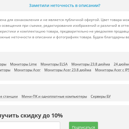
Заметили неточность в описании?
на для ознакомления и не является публичной офертой. Цвет товара мож
ого освещения при съемке, редактирования изображений и различий в отт
теристики и комплектацию товара, предварительно не уведомляя продавц
ожные неточности в описании и фотографиях товара. Будем благодарны в
торы
Мониторы Lime
Мониторы ELSA
Мониторы 23,8 дюйма
24 дюйм
иторы
Мониторы Acer
Мониторы Acer 23.8 дюйма
Мониторы Acer с I
ие станции
Мини-ПК и одноплатные компьютеры
Серверы БУ
лучить скидку до 10%
Подписаться