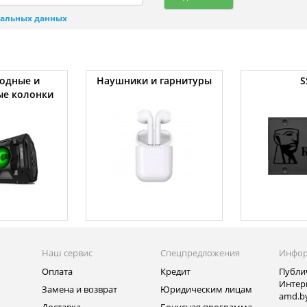
нальных данных
одные и
Наушники и гарнитуры
S
ые колонки
Наш сервис
Спецпредложения
Инфо
Оплата
Кредит
Публи
Интер
Замена и возврат
Юридическим лицам
amd.b