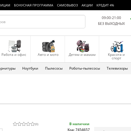
ЛИЦАМ
БОНУСНАЯ ПРОГРАММА
САМОВЫВОЗ
АКЦИИ
КРЕДИТ 4%
09:00-21:00
БЕЗ ВЫХОДНЫХ
Работа и офис
Авто и мото
Детям и мамам
Красота и
спорт
арнитуры
Ноутбуки
Пылесосы
Роботы-пылесосы
Телевизоры
В наличии
(
0
)
Код: 7454657