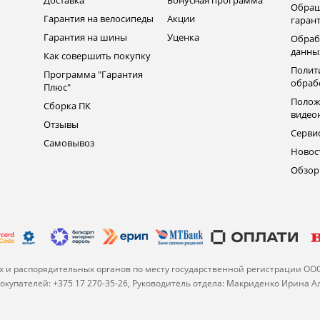
Доставка
Бонусная программа
Обращ
Гарантия на велосипеды
Акции
гаран
Гарантия на шины
Уценка
Обраб
данны
Как совершить покупку
Полит
Программа "Гарантия
обраб
Плюс"
Полож
Сборка ПК
видео
Отзывы
Серви
Самовывоз
Новос
Обзо
 и распорядительных органов по месту государственной регистрации ОО
купателей: +375 17 270-35-26, Руководитель отдела: Макриденко Ирина 