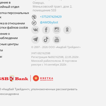
ение в
Озерцо,
Меньковский тракт, дом 2,
тийный отдел
помещение 533
отка персональных
+375297429429
х
@AMDbybot
ика в отношении
отки файлов cookie
ение о
наблюдении
сные центры
© 2007 - 2026 ООО «Амдбай Трейдинг»
ти
УНП 692162598
ры
Регистрация №692162598, 22.05.2020г.
Минский райисполком. В торговом
реестре с 14 сентября 2020г.
О «Амдбай Трейдинг», уполномоченных рассматривать
Александровна