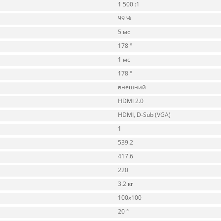
1 500 :1
99 %
5 мс
178 °
1 мс
178 °
внешний
HDMI 2.0
HDMI, D-Sub (VGA)
1
539.2
417.6
220
3.2 кг
100x100
20 °