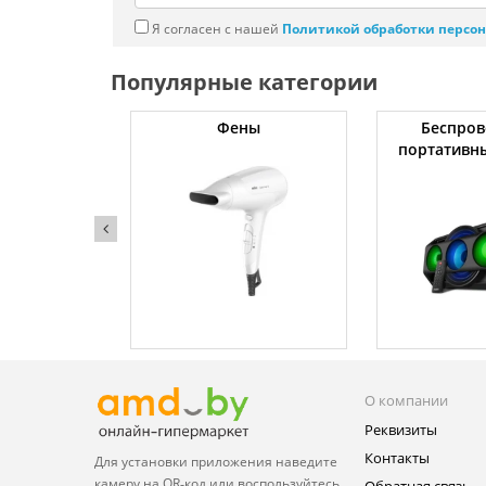
Я согласен с нашей
Политикой обработки персо
Популярные категории
жки
Фены
Беспров
портативн
О компании
Реквизиты
Контакты
Для установки приложения
наведите
камеру на QR‑код или
воспользуйтесь