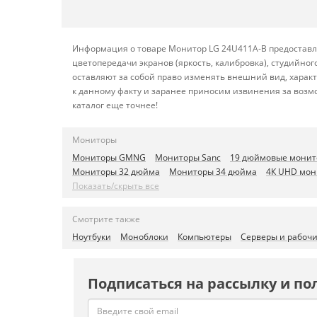
Информация о товаре Монитор LG 24U411A-B предоставле
цветопередачи экранов (яркость, калибровка), студийн
оставляют за собой право изменять внешний вид, харак
к данному факту и заранее приносим извинения за возм
каталог еще точнее!
Мониторы
Мониторы GMNG
Мониторы Sanc
19 дюймовые мони
Мониторы 32 дюйма
Мониторы 34 дюйма
4К UHD мон
Показать/скрыть все
Смотрите также
Ноутбуки
Моноблоки
Компьютеры
Серверы и рабоч
Подписаться на рассылку и по