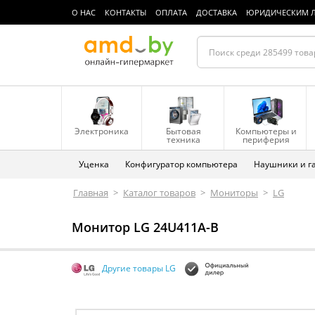
О НАС
КОНТАКТЫ
ОПЛАТА
ДОСТАВКА
ЮРИДИЧЕСКИМ 
Электроника
Бытовая
Компьютеры и
техника
периферия
Уценка
Конфигуратор компьютера
Наушники и г
Главная
>
Каталог товаров
>
Мониторы
>
LG
Монитор LG 24U411A-B
Другие товары LG