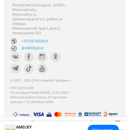
Республика Беларусь, 223021,
Минская обл.,
Минский р-н.,
Щомыслицкий с/с, район аг.
Озерцо,
Меньковский тракт, дом 2,
помещение 533
+375297429429
@AMDbybot
© 2007 - 2026 ООО «Амдбай Трейдинг»
УНП 692162598
Регистрация №692162598, 22.05.2020г.
Минский райисполком. В торговом
реестре с 14 сентября 2020г.
AMD.BY
Номер телефона работников местных