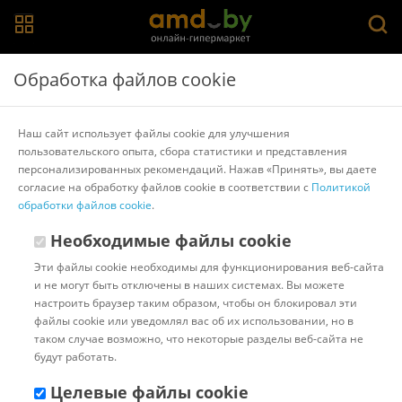
Главная
>
Каталог товаров
>
Мобильные телефоны
>
Обработка файлов cookie
Samsung
Телефон Samsung Galaxy A36 SM-A366E 8GB/256GB
Наш сайт использует файлы cookie для улучшения
(черный)
пользовательского опыта, сбора статистики и представления
персонализированных рекомендаций. Нажав «Принять», вы даете
согласие на обработку файлов cookie в соответствии с
Политикой
Другие товары Samsung
обработки файлов cookie
.
Необходимые файлы cookie
Эти файлы cookie необходимы для функционирования веб-сайта
и не могут быть отключены в наших системах. Вы можете
настроить браузер таким образом, чтобы он блокировал эти
файлы cookie или уведомлял вас об их использовании, но в
таком случае возможно, что некоторые разделы веб-сайта не
будут работать.
Целевые файлы cookie