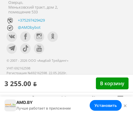
Озерцо,
Меньковский тракт, дом 2,
помещение 533
+375297429429
@AMDbybot
© 2007 - 2026 ООО «Амдбай Трейдинг»
УНП 692162598
Регистрация №692162598, 22.05.2020г.
Минский райисполком. В торговом
3 255.00 ƃ
В корзину
реестре с 14 сентября 2020г.
AMD.BY
×
Установить
Меню
Корзина
Избранное
Сравнение
Войти
Лучше работает в приложении
Номер телефона работников местных исполнительных и
распорядительных органов по месту государственной
регистрации ООО «Амдбай Трейдинг», уполномоченных
рассматривать обращения покупателей: +375 17 270-35-