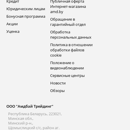
Кредит
Публичная оферта
Интернет-магазина
Юридическим лицам
amd.by
Бонусная программа
Обращение в
Акции
гарантийный отдел
Уценка
Обработка
персональных данных
Политика в отношении
обработки файлов
cookie
Положение о
видеонаблюдении
Сервисные центры
Новости
Обзоры
ООО "Амдбай Трейдинг"
Республика Беларусь, 223021,
Минская обл.,
Минский р-н.,
Щомыслицкий с/с, район аг.