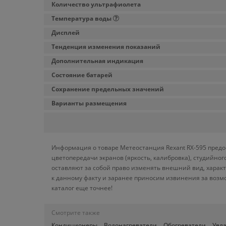
Количество ультрафиолета
Температура воды
Дисплей
Тенденция изменения показаний
Дополнительная индикация
Состояние батарей
Сохранение предельных значений
Варианты размещения
Информация о товаре Метеостанция Rexant RX-595 предос
цветопередачи экранов (яркость, калибровка), студийн
оставляют за собой право изменять внешний вид, харак
к данному факту и заранее приносим извинения за возм
каталог еще точнее!
Смотрите также
Кондиционеры
Водонагреватели
Обогреватели
Увл