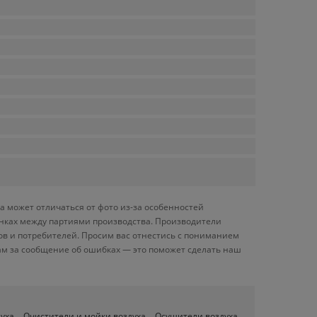
а может отличаться от фото из-за особенностей
енках между партиями производства. Производители
ов и потребителей. Просим вас отнестись с пониманием
ам за сообщение об ошибках — это поможет сделать наш
духа
Очистители и мойки воздуха
Осушители воздуха