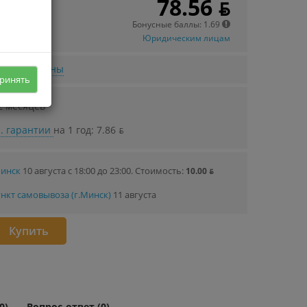
78.56 ƃ
 в кредит
22 ƃ/мec.
Бонусные баллы: 1.69
Юридическим лицам
нижении цены
ринять
2 месяцев
. гарантии
на 1 год: 7.86 ƃ
Минск
10 августа с 18:00 до 23:00.
Стоимость:
10.00 ƃ
нкт самовывоза (г.Минск)
11 августа
Купить
0)
Вопрос-ответ (0)