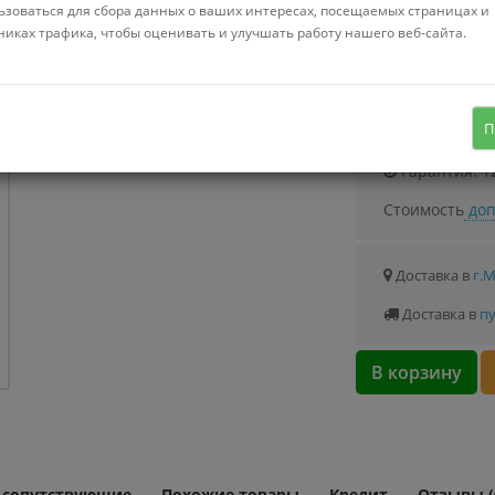
Можно купить
ьзоваться для сбора данных о ваших интересах, посещаемых страницах и
Стоимость от 1.
никах трафика, чтобы оценивать и улучшать работу нашего веб-сайта.
метеостанция
Узнать о с
П
Гарантия: 1
Стоимость
доп
Доставка в
г.
Доставка в
пу
В корзину
и сопутствующие
Похожие товары
Кредит
Отзывы (