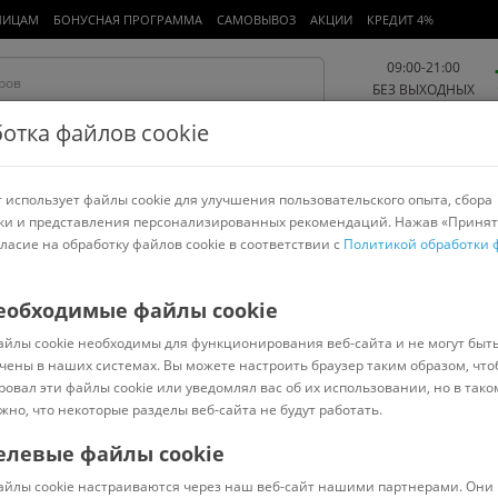
ЛИЦАМ
БОНУСНАЯ ПРОГРАММА
САМОВЫВОЗ
АКЦИИ
КРЕДИТ 4%
09:00-21:00
БЕЗ ВЫХОДНЫХ
отка файлов cookie
 использует файлы cookie для улучшения пользовательского опыта, сбора
Работа и офис
Авто и мото
Детям и мамам
Красота и
спорт
ки и представления персонализированных рекомендаций. Нажав «Принят
гласие на обработку файлов cookie в соответствии с
Политикой обработки 
арнитуры
Ноутбуки
Пылесосы
Роботы-пылесосы
Телевизоры
етры и термогигрометры
>
REXANT
еобходимые файлы cookie
айлы cookie необходимы для функционирования веб-сайта и не могут быт
чены в наших системах. Вы можете настроить браузер таким образом, что
ровал эти файлы cookie или уведомлял вас об их использовании, но в тако
жно, что некоторые разделы веб-сайта не будут работать.
елевые файлы cookie
В наличии
(
0
)
айлы cookie настраиваются через наш веб-сайт нашими партнерами. Они 
Код: 525110