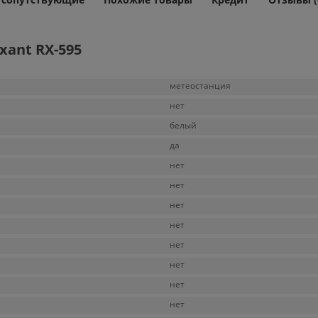
ant RX-595
метеостанция
нет
белый
да
нет
нет
нет
нет
нет
нет
нет
нет