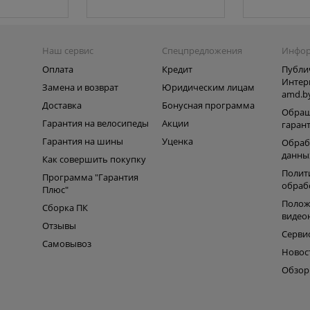
Наш сервис
Спецпредложения
Инфо
Оплата
Кредит
Публи
Интер
Замена и возврат
Юридическим лицам
amd.b
Доставка
Бонусная программа
Обращ
Гарантия на велосипеды
Акции
гаран
Гарантия на шины
Уценка
Обраб
данны
Как совершить покупку
Полит
Программа "Гарантия
обраб
Плюс"
Полож
Сборка ПК
видео
Отзывы
Серви
Самовывоз
Новос
Обзо