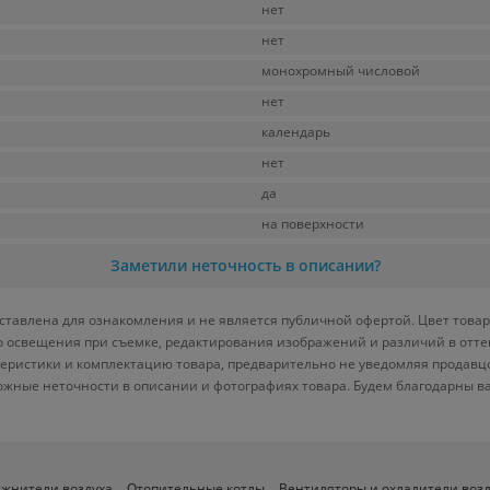
нет
нет
монохромный числовой
нет
календарь
нет
да
на поверхности
Заметили неточность в описании?
тавлена для ознакомления и не является публичной офертой. Цвет товар
ого освещения при съемке, редактирования изображений и различий в отт
теристики и комплектацию товара, предварительно не уведомляя продавц
ожные неточности в описании и фотографиях товара. Будем благодарны в
ажнители воздуха
Отопительные котлы
Вентиляторы и охладители воз