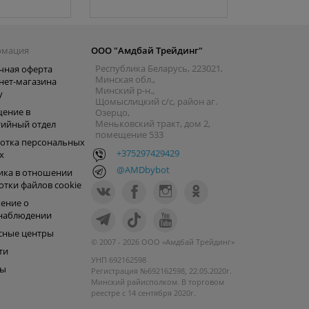
рмация
ООО "Амдбай Трейдинг"
Республика Беларусь, 223021,
чная оферта
Минская обл.,
нет-магазина
Минский р-н.,
y
Щомыслицкий с/с, район аг.
ение в
Озерцо,
Меньковский тракт, дом 2,
тийный отдел
помещение 533
отка персональных
+375297429429
х
@AMDbybot
ика в отношении
отки файлов cookie
ение о
наблюдении
сные центры
© 2007 - 2026 ООО «Амдбай Трейдинг»
ти
УНП 692162598
ры
Регистрация №692162598, 22.05.2020г.
Минский райисполком. В торговом
реестре с 14 сентября 2020г.