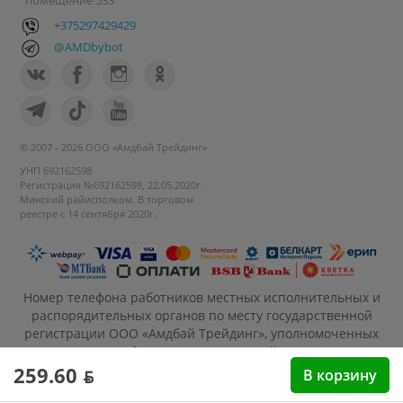
помещение 533
+375297429429
@AMDbybot
© 2007 - 2026 ООО «Амдбай Трейдинг»
УНП 692162598
Регистрация №692162598, 22.05.2020г.
Минский райисполком. В торговом
реестре с 14 сентября 2020г.
Номер телефона работников местных исполнительных и
распорядительных органов по месту государственной
регистрации ООО «Амдбай Трейдинг», уполномоченных
рассматривать обращения покупателей: +375 17 270-35-
26, Руководитель отдела: Макриденко Ирина
259.60 ƃ
В корзину
Александровна