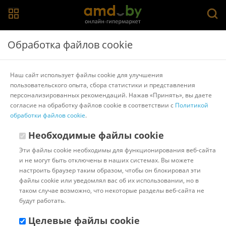
Главная
>
Каталог товаров
>
Метеостанции, гигрометры и
Обработка файлов cookie
термогигрометры
>
Levenhuk
Монитор качества воздуха Levenhuk Discovery
Наш сайт использует файлы cookie для улучшения
Report WA30 78876
пользовательского опыта, сбора статистики и представления
персонализированных рекомендаций. Нажав «Принять», вы даете
согласие на обработку файлов cookie в соответствии с
Политикой
Другие товары Levenhuk
обработки файлов cookie
.
Необходимые файлы cookie
Эти файлы cookie необходимы для функционирования веб-сайта
и не могут быть отключены в наших системах. Вы можете
настроить браузер таким образом, чтобы он блокировал эти
файлы cookie или уведомлял вас об их использовании, но в
таком случае возможно, что некоторые разделы веб-сайта не
будут работать.
Целевые файлы cookie