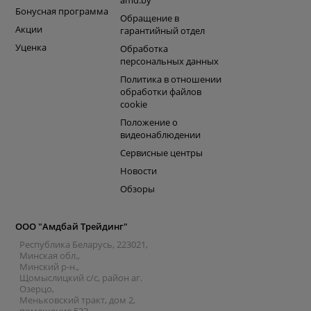
amd.by
Бонусная программа
Обращение в
Акции
гарантийный отдел
Уценка
Обработка
персональных данных
Политика в отношении
обработки файлов
cookie
Положение о
видеонаблюдении
Сервисные центры
Новости
Обзоры
ООО "Амдбай Трейдинг"
Республика Беларусь, 223021,
Минская обл.,
Минский р-н.,
Щомыслицкий с/с, район аг.
Озерцо,
Меньковский тракт, дом 2,