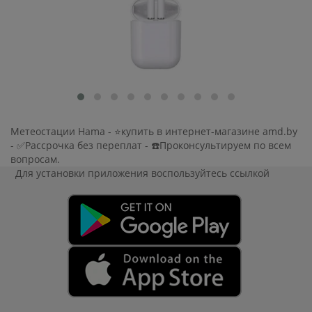
Метеостации Hama - ⭐купить в интернет-магазине amd.by
- ✅Рассрочка без переплат - ☎️Проконсультируем по всем
вопросам.
Для установки приложения
воспользуйтесь ссылкой