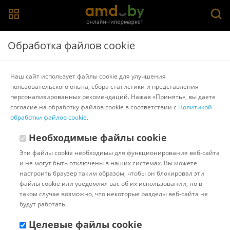
Главная
>
Каталог товаров
>
Метеостанции, гигрометры и
Обработка файлов cookie
термогигрометры
Метеостанции, гигрометры и термогигрометры
Наш сайт использует файлы cookie для улучшения
пользовательского опыта, сбора статистики и представления
Популярные
Сортировать:
персонализированных рекомендаций. Нажав «Принять», вы даете
согласие на обработку файлов cookie в соответствии с
Политикой
Код:
7231024
обработки файлов cookie
Под заказ
.
Анемометр UNI-T UT363
Необходимые файлы cookie
Эти файлы cookie необходимы для функционирования веб-сайта
и не могут быть отключены в наших системах. Вы можете
настроить браузер таким образом, чтобы он блокировал эти
Доставка в г.Минск 12 августа
файлы cookie или уведомлял вас об их использовании, но в
с 18:00 до 23:00.
Стоимость:
таком случае возможно, что некоторые разделы веб-сайта не
БЕСПЛАТНО
будут работать.
Бонусные баллы: 6.27
125.37 ƃ
Целевые файлы cookie