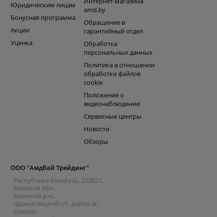
Интернет-магазина
Юридическим лицам
amd.by
Бонусная программа
Обращение в
Акции
гарантийный отдел
Уценка
Обработка
персональных данных
Политика в отношении
обработки файлов
cookie
Положение о
видеонаблюдении
Сервисные центры
Новости
Обзоры
ООО "Амдбай Трейдинг"
Республика Беларусь, 223021,
Минская обл.,
Минский р-н.,
Щомыслицкий с/с, район аг.
Озерцо,