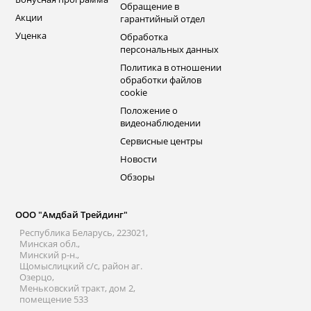
Обращение в
Акции
гарантийный отдел
Уценка
Обработка
персональных данных
Политика в отношении
обработки файлов
cookie
Положение о
видеонаблюдении
Сервисные центры
Новости
Обзоры
ООО "Амдбай Трейдинг"
Республика Беларусь, 223021,
Минская обл.,
Минский р-н.,
Щомыслицкий с/с, район аг.
Озерцо,
Меньковский тракт, дом 2,
помещение 533