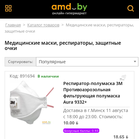
Главная
>
Каталог товаров
>
Медицинские маски, респираторы,
защитные очки
Медицинские маски, респираторы, защитные
очки
Популярные
Сортировать:
Код:
891694
В наличии
Респиратор-полумаска 3M
Противоаэрозольная
фильтрующая полумаска
Aura 9332+
Доставка в г.Минск 11 августа
с 18:00 до 23:00.
Стоимость:
10.00 ƃ
Бонусные баллы: 0.93
18.65 ƃ