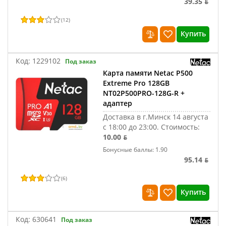
39.35 ƃ
(
12
)
Купить
Код:
1229102
Под заказ
Карта памяти Netac P500
Extreme Pro 128GB
NT02P500PRO-128G-R +
адаптер
Доставка в г.Минск 14 августа
с 18:00 до 23:00.
Стоимость:
10.00 ƃ
Бонусные баллы: 1.90
95.14 ƃ
(
6
)
Купить
Код:
630641
Под заказ