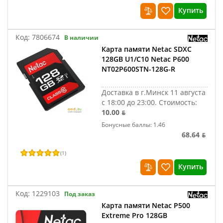
Купить
Код:
7806674
В наличии
Карта памяти Netac SDXC
128GB U1/C10 Netac P600
NT02P600STN-128G-R
Доставка в г.Минск 11 августа
с 18:00 до 23:00.
Стоимость:
10.00 ƃ
Бонусные баллы: 1.46
68.64 ƃ
(
1
)
Купить
Код:
1229103
Под заказ
Карта памяти Netac P500
Extreme Pro 128GB