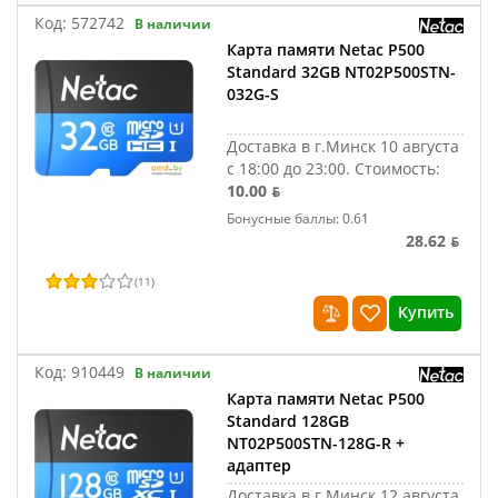
Код:
572742
В наличии
Карта памяти Netac P500
Standard 32GB NT02P500STN-
032G-S
Доставка в г.Минск 10 августа
с 18:00 до 23:00.
Стоимость:
10.00 ƃ
Бонусные баллы: 0.61
28.62 ƃ
(
11
)
Купить
Код:
910449
В наличии
Карта памяти Netac P500
Standard 128GB
NT02P500STN-128G-R +
адаптер
Доставка в г.Минск 12 августа