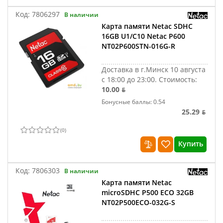
Код:
7806297
В наличии
Карта памяти Netac SDHC
16GB U1/C10 Netac P600
NT02P600STN-016G-R
Доставка в г.Минск 10 августа
с 18:00 до 23:00.
Стоимость:
10.00 ƃ
Бонусные баллы: 0.54
25.29 ƃ
(
0
)
Купить
Код:
7806303
В наличии
Карта памяти Netac
microSDHC P500 ECO 32GB
NT02P500ECO-032G-S