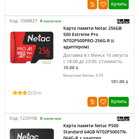
Купить
Код:
1008827
В наличии
Карта памяти Netac 256GB
500 Extreme Pro
NT02P500PRO-256G-R (с
адаптером)
Доставка в г.Минск 10 августа
с 18:00 до 23:00.
Стоимость:
10.00 ƃ
Бонусные баллы: 3.74
181.00 ƃ
(
3
)
Купить
Код:
1229106
В наличии
Карта памяти Netac P500
Standard 64GB NT02P500STN-
064G-R + адаптер