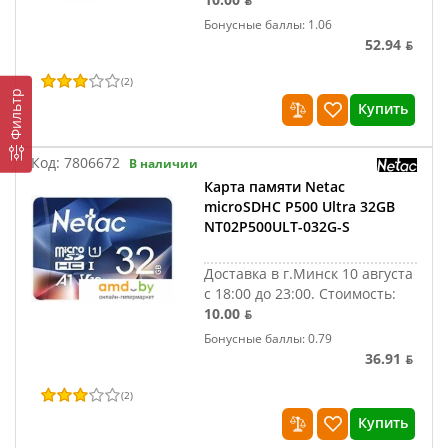
Бонусные баллы: 1.06
52.94 ƃ
(
2
)
Фильтр
Купить
Код:
7806672
В наличии
Карта памяти Netac
microSDHC P500 Ultra 32GB
NT02P500ULT-032G-S
Доставка в г.Минск 10 августа
с 18:00 до 23:00.
Стоимость:
10.00 ƃ
Бонусные баллы: 0.79
36.91 ƃ
(
2
)
Купить