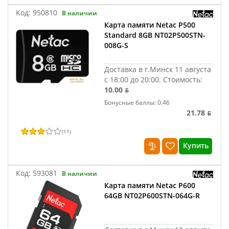
Код:
950810
В наличии
Карта памяти Netac P500
Standard 8GB NT02P500STN-
008G-S
Доставка в г.Минск 11 августа
с 18:00 до 20:00.
Стоимость:
10.00 ƃ
Бонусные баллы: 0.46
21.78 ƃ
(
11
)
Купить
Код:
593081
В наличии
Карта памяти Netac P600
64GB NT02P600STN-064G-R