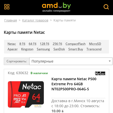
Главная
>
Каталог товаров
>
Карты памяти
Карты памяти Netac
Netac
8 Гб
64 Гб
128 Гб
256 Гб
CompactFlash
MicroSD
Apacer
Kingston
Samsung
SanDisk
Smart Buy
Transcend
Популярные
Сортировать:
Код:
630632
В наличии
Карта памяти Netac P500
Extreme Pro 64GB
NT02P500PRO-064G-S
Доставка в г.Минск 10 августа
с 18:00 до 23:00.
Стоимость:
10.00 ƃ